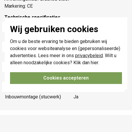
Markering: CE
Technische specificaties
Wij gebruiken cookies
Specificatie
Waarde
Breedte
200 Millimeter (mm)
Om u de beste ervaring te bieden gebruiken wij
Model
Overig
cookies voor websiteanalyse en (gepersonaliseerde)
advertenties. Lees meer in ons
privacybeleid
. Wilt u
Functie
Overig
alleen noodzakelijke cookies? Klik dan
hier
.
Hoogte
320 Millimeter (mm)
Diepte
3 Millimeter (mm)
Cookies accepteren
Installatietechniek
Multi-wire-systeem
Inbouwmontage (stucwerk)
Ja