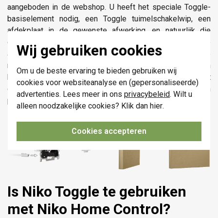
aangeboden in de webshop. U heeft het speciale Toggle-
basiselement nodig, een Toggle tuimelschakelwip, een
afdekplaat in de gewenste afwerking, en natuurlijk die
optionele indicatie-LED. Kijkt u eens naar onderstaande
Wij gebruiken cookies
afbeelding om te zien hoe het geheel in elkaar zit. De
montage is verder eenvoudig wanneer u alle onderdelen in
Om u de beste ervaring te bieden gebruiken wij
huis hebt: Nadat u het basiselement in de inbouwdoos hebt
cookies voor websiteanalyse en (gepersonaliseerde)
geschroefd hoeft u alleen nog de Toggle onderdelen op hun
advertenties. Lees meer in ons
privacybeleid
. Wilt u
plaats te klikken.
alleen noodzakelijke cookies? Klik dan
hier
.
Cookies accepteren
Is Niko Toggle te gebruiken
met Niko Home Control?