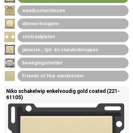
wandcontactdozen
dimmerknoppen
centraalplaten
jaloezie-, tijd- en standenknoppen
bewegingsmelder
Friends of Hue wandzender
Niko schakelwip enkelvoudig gold coated (221-
61105)