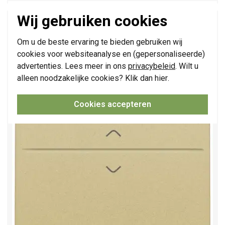
Wij gebruiken cookies
Niko enkelvoudige toets met pijlsymbolen voor
draadloze schakelaar met twee toetsen gold
goated (221-00004)
Om u de beste ervaring te bieden gebruiken wij
cookies voor websiteanalyse en (gepersonaliseerde)
advertenties. Lees meer in ons
privacybeleid
. Wilt u
alleen noodzakelijke cookies? Klik dan
hier
.
Cookies accepteren