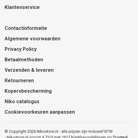
Klantenservice
Contactinformatie
Algemene voorwaarden
Privacy Policy
Betaalmethoden
Verzenden & leveren
Retourneren
Kopersbescherming
Niko catalogus
Cookievoorkeuren aanpassen
© Copyright 2026 Nikostore.nl - alle prijzen zijn inclusief BTW.
-
Nikostore.nl
scoort
4.73
/
5
met
1627
klantbeoordelingen op
Trusted