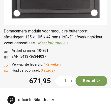
Domecamera-module voor modulaire buitenpost
afmetingen: 125 x 105 x 42 mm (HxBxD) afwerkingskleur:
zwart geanodisee...
Meer informatie »
Artikelnummer:
10-361
EAN:
5413736344037
Verwachte levertijd:
1-2 weken
Huidige voorraad:
0 stuk(s)
671,95
Bestel
-
+
officiële Niko dealer