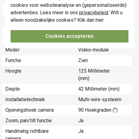
Technische specificaties
cookies voor websiteanalyse en (gepersonaliseerde)
Specificatie
Waarde
advertenties. Lees meer in ons
privacybeleid
. Wilt u
alleen noodzakelijke cookies? Klik dan
hier
.
Kleur
Zwart
Breedte
105 Millimeter
Cookies accepteren
(mm)
Model
Video-module
Functie
Zien
Hoogte
125 Millimeter
(mm)
Diepte
42 Millimeter (mm)
Installatietechniek
Multi-wire-systeem
Openingshoek camera
90 Hoekgraden (°)
Zoom, pan/tilt functie
Ja
Handmatig richtbare
Ja
camera