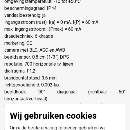
omgevingstemperatuur: -10 tot +50°C
beschermingsgraad: IP44
vandaalbestendig: ja
ingangsstroom (rust): I(a) = 0 mA, I(P) = 60 mA
max. ingangsstroom: I(Pmax) = 60 mA
draadtechniek: 6-draads
markering: CE
camera met BLC, AGC en AWB
beeldsensor: 0,8 cm (1/3”) DPS
resolutie: 700 horizontale tv-lijnen
diafragma: F1,2
brandpuntafstand: 3,6 mm
lichtgevoeligheid: 0,002 lux
beeldhoek: 90° diagonaal (richtbaar 60°
horizontaal/verticaal)
configureerbaar met de Niko configuratiesoftware voor
toegangscontrole
Wij gebruiken cookies
Markering: CE
Om u de beste ervaring te bieden gebruiken wij