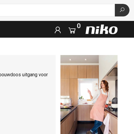
0
inbouwdoos uitgang voor