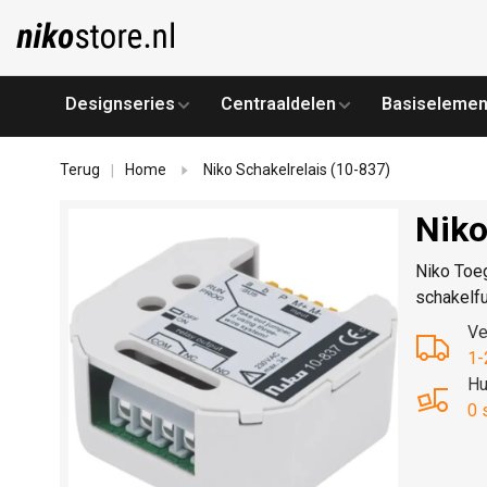
Designseries
Centraaldelen
Basiselemen
Terug
Home
Niko Schakelrelais (10-837)
|
Niko
Niko Toeg
schakelfu
Ve
1-
Hu
0 