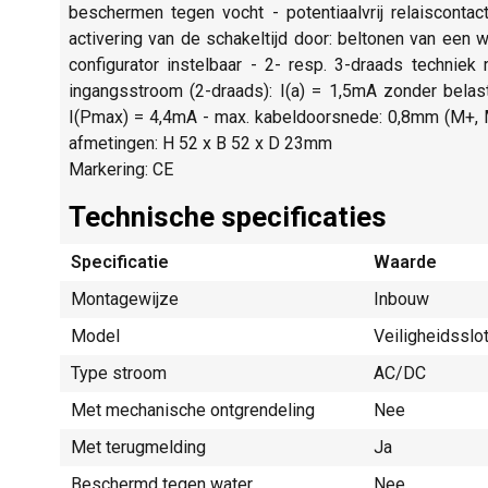
beschermen tegen vocht - potentiaalvrij relaiscontac
activering van de schakeltijd door: beltonen van een 
configurator instelbaar - 2- resp. 3-draads technie
ingangsstroom (2-draads): I(a) = 1,5mA zonder belas
I(Pmax) = 4,4mA - max. kabeldoorsnede: 0,8mm (M+, M-
afmetingen: H 52 x B 52 x D 23mm
Markering: CE
Technische specificaties
Specificatie
Waarde
Montagewijze
Inbouw
Model
Veiligheidsslo
Type stroom
AC/DC
Met mechanische ontgrendeling
Nee
Met terugmelding
Ja
Beschermd tegen water
Nee