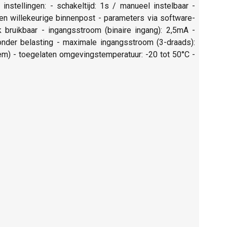
nstellingen: - schakeltijd: 1s / manueel instelbaar -
een willekeurige binnenpost - parameters via software-
 bruikbaar - ingangsstroom (binaire ingang): 2,5mA -
onder belasting - maximale ingangsstroom (3-draads):
em) - toegelaten omgevingstemperatuur: -20 tot 50°C -