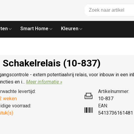
ten
Smart Home
Kleuren
 Schakelrelais (10-837)
angscontrole - extern potentiaalvrij relais, voor inbouw in een 
ncties en i...
Meer informatie »
rwachte levertijd:
Artikelnummer:
2 weken
10-837
idige voorraad:
EAN:
stuk(s)
5413736161481