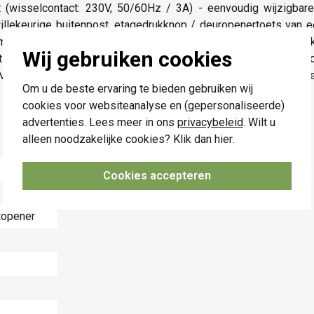
t (wisselcontact: 230V, 50/60Hz / 3A) - eenvoudig wijzigbare i
willekeurige buitenpost, etagedrukknop / deuropenertoets van 
k mogelijk - maximum 3 toestellen 10-837 in 2-draads techniek
Wij gebruiken cookies
ting - ingangsstroom (3-draads): I(a) = 0,4mA, I(P) = 2,8mA z
, a, b, P-klem) - max. kabeldoorsnede: 1,4mm (com, nc, no-kl
Om u de beste ervaring te bieden gebruiken wij
cookies voor websiteanalyse en (gepersonaliseerde)
advertenties. Lees meer in ons
privacybeleid
. Wilt u
alleen noodzakelijke cookies? Klik dan
hier
.
Cookies accepteren
topener