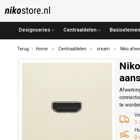
Designseries
Centraaldelen
Basiselemen
Terug
Home
Centraaldelen
cream
Niko afwe
|
Niko
aans
Afwerkin
connecto
te worde
Ve
1-
Hu
0 