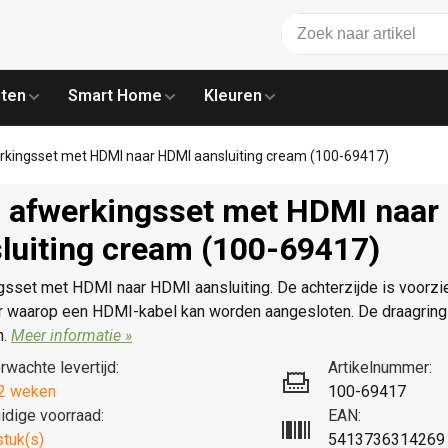
ten
Smart Home
Kleuren
rkingsset met HDMI naar HDMI aansluiting cream (100-69417)
 afwerkingsset met HDMI naar
luiting cream (100-69417)
gsset met HDMI naar HDMI aansluiting. De achterzijde is voorz
r waarop een HDMI-kabel kan worden aangesloten. De draagring 
n.
Meer informatie »
rwachte levertijd:
Artikelnummer:
2 weken
100-69417
idige voorraad:
EAN:
stuk(s)
5413736314269