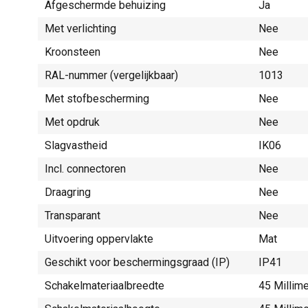
Afgeschermde behuizing
Ja
Met verlichting
Nee
Kroonsteen
Nee
RAL-nummer (vergelijkbaar)
1013
Met stofbescherming
Nee
Met opdruk
Nee
Slagvastheid
IK06
Incl. connectoren
Nee
Draagring
Nee
Transparant
Nee
Uitvoering oppervlakte
Mat
Geschikt voor beschermingsgraad (IP)
IP41
Schakelmateriaalbreedte
45 Millim