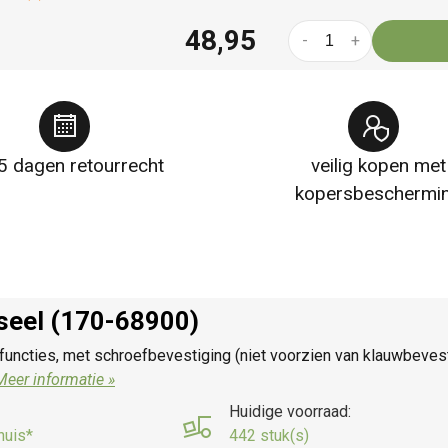
48,95
-
+
5 dagen retourrecht
veilig kopen met
kopersbeschermi
rseel (170-68900)
functies, met schroefbevestiging (niet voorzien van klauwbeve
Meer informatie »
Huidige voorraad:
huis*
442 stuk(s)