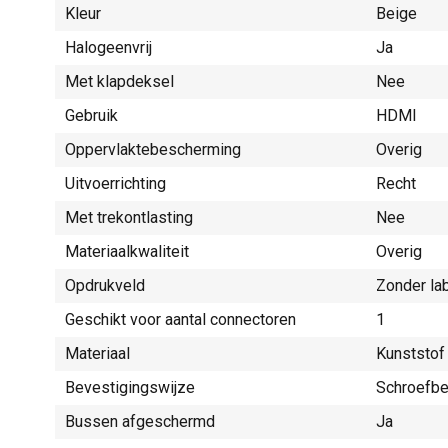
Kleur
Beige
Halogeenvrij
Ja
Met klapdeksel
Nee
Gebruik
HDMI
Oppervlaktebescherming
Overig
Uitvoerrichting
Recht
Met trekontlasting
Nee
Materiaalkwaliteit
Overig
Opdrukveld
Zonder la
Geschikt voor aantal connectoren
1
Materiaal
Kunststof
Bevestigingswijze
Schroefbe
Bussen afgeschermd
Ja