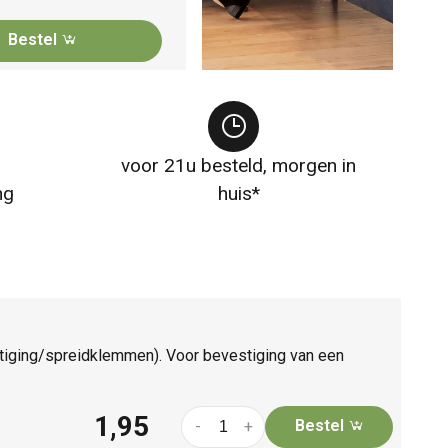
Bestel
voor 21u besteld, morgen in
ng
huis*
stiging/spreidklemmen). Voor bevestiging van een
1,95
Bestel
-
+