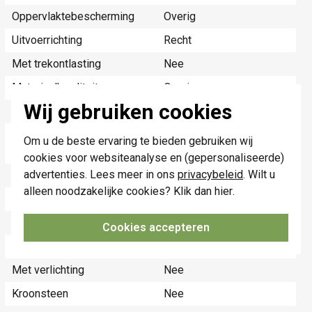
Oppervlaktebescherming
Overig
Uitvoerrichting
Recht
Met trekontlasting
Nee
Materiaalkwaliteit
Overig
Wij gebruiken cookies
Opdrukveld
Zonder label
Geschikt voor aantal
1
Om u de beste ervaring te bieden gebruiken wij
connectoren
cookies voor websiteanalyse en (gepersonaliseerde)
advertenties. Lees meer in ons
privacybeleid
. Wilt u
Materiaal
Kunststof
alleen noodzakelijke cookies? Klik dan
hier
.
Bevestigingswijze
Overig
Bussen afgeschermd
Ja
Cookies accepteren
Afgeschermde behuizing
Ja
Met verlichting
Nee
Kroonsteen
Nee