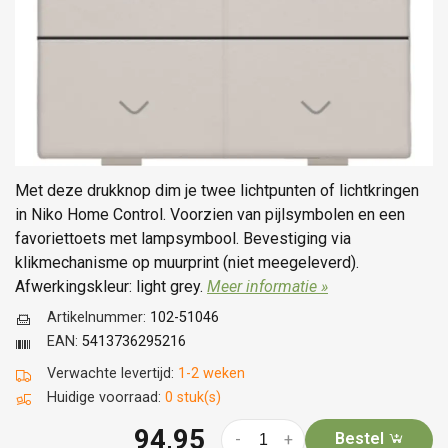
Met deze drukknop dim je twee lichtpunten of lichtkringen
in Niko Home Control. Voorzien van pijlsymbolen en een
favoriettoets met lampsymbool. Bevestiging via
klikmechanisme op muurprint (niet meegeleverd).
Afwerkingskleur: light grey.
Meer informatie »
Artikelnummer:
102-51046
EAN:
5413736295216
Verwachte levertijd:
1-2 weken
Huidige voorraad:
0 stuk(s)
94,95
Bestel
-
+