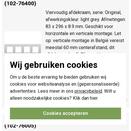
(102-76400)
Viervoudig afdekraam, serie: Original,
afwerkingskleur: light grey. Afmetingen:
83 x 296 x 8.9 mm. Geschikt voor
horizontale en verticale montage. Let
op: verticale montage in België vereist
meestal 60 mm centerafstand; dit
afdekraam heeft 71 mm.
Meer
informatie »
Wij gebruiken cookies
Verwachte levertijd:
Voor maandag
21u besteld, dinsdag in huis*
Om u de beste ervaring te bieden gebruiken wij
cookies voor websiteanalyse en (gepersonaliseerde)
Huidige voorraad:
1 stuk(s)
advertenties. Lees meer in ons
privacybeleid
. Wilt u
17,95
alleen noodzakelijke cookies? Klik dan
hier
.
Bestel
-
+
Cookies accepteren
Niko afdekraam 5-voudig Original light grey
(102-76005)