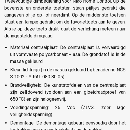
Tweevoudige dimbediening voor Niko Home Control. Op de
bovenste en onderste toetsten staan pijltjes gedrukt die
aangeven of je op- of neerdimt. Op de middenste toetsen
staat een lampje gedrukt om de favoriettoets aan te geven.
Als je op deze toets drukt, gaat de verlichting meteen naar
de ingestelde dimgraad.
Materiaal centraalplaat: De centraalplaat is vervaardigd
uit vormvaste polycarbonaat + asa. De grondstof is in de
massa gekleurd.
Kleur: lichtgrijs (in de massa gekleurd bij benadering NCS
S 1002 - Y, RAL 080 80 05)
Brandveiligheid: De kunststofdelen van de centraalplaat
zijn zelfdovend (voldoen aan een gloeidraadproef van
650 °C) en zijn halogeenvrij.
Voedingsspanning: 26 Vdc (ZLVS, zeer lage
veiligheidsspanning)
Demontage: De demontage gebeurt eenvoudig door het
lostrekken van de centraalplaat van de sokkel.