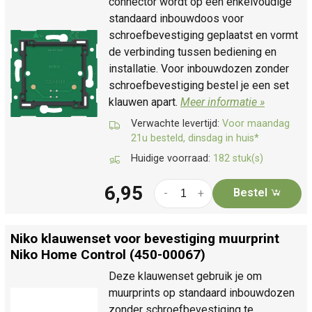
connector wordt op een enkelvoudige
standaard inbouwdoos voor
schroefbevestiging geplaatst en vormt
de verbinding tussen bediening en
installatie. Voor inbouwdozen zonder
schroefbevestiging bestel je een set
klauwen apart.
Meer informatie »
Verwachte levertijd:
Voor maandag
21u besteld, dinsdag in huis*
Huidige voorraad:
182 stuk(s)
6,95
Bestel
-
+
Niko klauwenset voor bevestiging muurprint
Niko Home Control (450-00067)
Deze klauwenset gebruik je om
muurprints op standaard inbouwdozen
zonder schroefbevestiging te