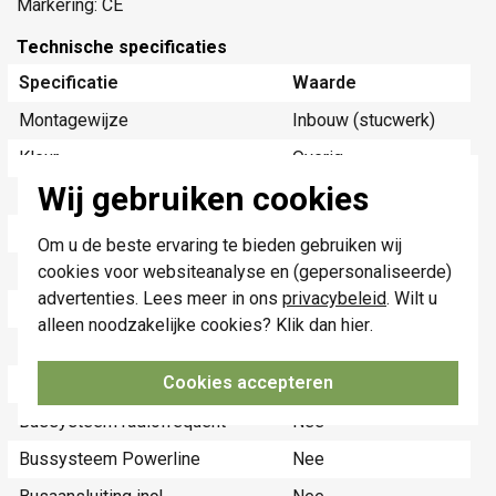
Markering: CE
Technische specificaties
Specificatie
Waarde
Montagewijze
Inbouw (stucwerk)
Kleur
Overig
Wij gebruiken cookies
Oppervlaktebescherming
Gelakt
Met display
Nee
Om u de beste ervaring te bieden gebruiken wij
Met IR-sensor
Nee
cookies voor websiteanalyse en (gepersonaliseerde)
advertenties. Lees meer in ons
privacybeleid
. Wilt u
Met ruimtethermostaat
Nee
alleen noodzakelijke cookies? Klik dan
hier
.
Materiaalkwaliteit
Thermoplast
Cookies accepteren
Bussysteem KNX
Nee
Bussysteem radiofrequent
Nee
Bussysteem Powerline
Nee