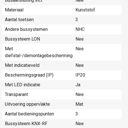
Busaansluiting incl.
Nee
Materiaal
Kunststof
Aantal toetsen
3
Andere bussystemen
NHC
Bussysteem LON
Nee
Met
Nee
diefstal-/demontagebescherming
Met indicatieveld
Nee
Beschermingsgraad (IP)
IP20
Met LED indicatie
Ja
Transparant
Nee
Uitvoering oppervlakte
Mat
Aantal bedieningspunten
3
Bussysteem KNX-RF
Nee