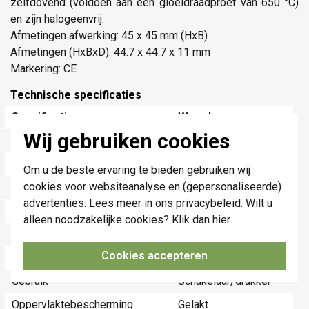
zelfdovend (voldoen aan een gloeidraadproef van 650 °C)
en zijn halogeenvrij.
Afmetingen afwerking: 45 x 45 mm (HxB)
Afmetingen (HxBxD): 44.7 x 44.7 x 11 mm
Markering: CE
Technische specificaties
Specificatie
Waarde
Wij gebruiken cookies
Kleur
Wit
Breedte
45 Millimeter (mm)
Om u de beste ervaring te bieden gebruiken wij
cookies voor websiteanalyse en (gepersonaliseerde)
Model
Enkele drukker
advertenties. Lees meer in ons
privacybeleid
. Wilt u
Halogeenvrij
Ja
alleen noodzakelijke cookies? Klik dan
hier
.
Hoogte
45 Millimeter (mm)
Cookies accepteren
Diepte
12 Millimeter (mm)
Gebruik
Schakelaar/drukker
Oppervlaktebescherming
Gelakt