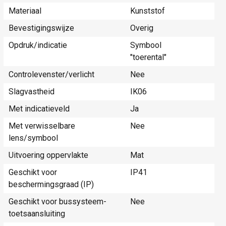
Materiaal
Kunststof
Bevestigingswijze
Overig
Opdruk/indicatie
Symbool
"toerental"
Controlevenster/verlicht
Nee
Slagvastheid
IK06
Met indicatieveld
Ja
Met verwisselbare
Nee
lens/symbool
Uitvoering oppervlakte
Mat
Geschikt voor
IP41
beschermingsgraad (IP)
Geschikt voor bussysteem-
Nee
toetsaansluiting