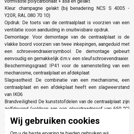
vormvaste polycarbonaat + asa en gelakt.
Kleur: champagne gelakt (bij benadering NCS S 4005 -
Y20R, RAL 080 70 10)
Opdruk: De toets van de centraalplaat is voorzien van een
ventilatie icoon aanduiding in onuitwisbare opdruk.
Demontage: Voor demontage van de centraalplaat is de
vlakke boord voorzien van twee inkepingen, aangeduid met
een schroevendraaiersymbool. De demontage gebeurt
eenvoudig en gemakkelijk d.m.v. een sleufschroevendraaier.
Beschermingsgraad: IP41 voor de samenstelling van een
mechanisme, centraalplaat en afdekplaat
Slagvastheid: De combinatie van een mechanisme, een
centraalplaat en een afdekplaat heeft een slagweerstand
van IK06
Brandveiligheid De kunststofdelen van de centraalplaat zijn
zelfdovend (voldoen aan een gloeidraadproef van 650 °C)
en zijn halogeenvrij.
Wij gebruiken cookies
Afmetingen afwerking met vlakke boord: 56 x 56 mm (HxB)
Afmetingen afwerking zichtbaar gedeelte: 45 x 45 mm
Om u de beste ervaring te bieden gebruiken wij