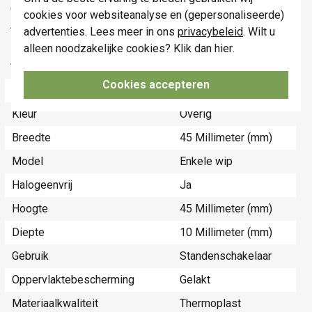
(HxB)
cookies voor websiteanalyse en (gepersonaliseerde)
Afmetingen (HxBxD): 55.8 x 55.8 x 10.5 mm
advertenties. Lees meer in ons
privacybeleid
. Wilt u
Markering: CE
alleen noodzakelijke cookies? Klik dan
hier
.
Technische specificaties
Cookies accepteren
Specificatie
Waarde
Kleur
Overig
Breedte
45 Millimeter (mm)
Model
Enkele wip
Halogeenvrij
Ja
Hoogte
45 Millimeter (mm)
Diepte
10 Millimeter (mm)
Gebruik
Standenschakelaar
Oppervlaktebescherming
Gelakt
Materiaalkwaliteit
Thermoplast