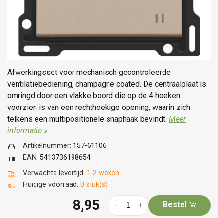
Afwerkingsset voor mechanisch gecontroleerde
ventilatiebediening, champagne coated. De centraalplaat is
omringd door een vlakke boord die op de 4 hoeken
voorzien is van een rechthoekige opening, waarin zich
telkens een multipositionele snaphaak bevindt.
Meer
informatie »
Artikelnummer:
157-61106
EAN:
5413736198654
Verwachte levertijd:
1-2 weken
Huidige voorraad:
0 stuk(s)
8,95
Bestel
-
+