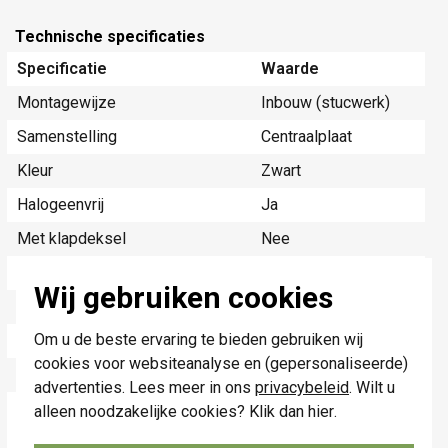
Technische specificaties
Specificatie
Waarde
Montagewijze
Inbouw (stucwerk)
Samenstelling
Centraalplaat
Kleur
Zwart
Halogeenvrij
Ja
Met klapdeksel
Nee
Gebruik
Overig
Wij gebruiken cookies
Oppervlaktebescherming
Overig
Om u de beste ervaring te bieden gebruiken wij
Uitvoerrichting
Recht
cookies voor websiteanalyse en (gepersonaliseerde)
Opdrukveld
Zonder label
advertenties. Lees meer in ons
privacybeleid
. Wilt u
Geschikt voor aantal
2
alleen noodzakelijke cookies? Klik dan
hier
.
connectoren