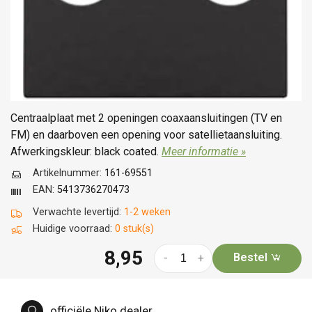
Centraalplaat met 2 openingen coaxaansluitingen (TV en
FM) en daarboven een opening voor satellietaansluiting.
Afwerkingskleur: black coated.
Meer informatie »
Artikelnummer:
161-69551
EAN:
5413736270473
Verwachte levertijd:
1-2 weken
Huidige voorraad:
0 stuk(s)
8,95
Bestel
-
+
officiële Niko dealer