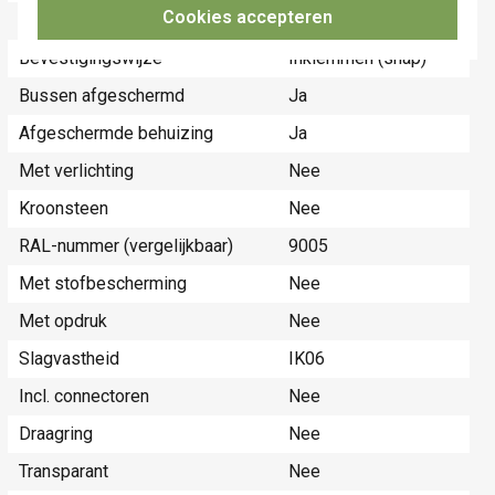
Cookies accepteren
Materiaal
Kunststof
Bevestigingswijze
Inklemmen (snap)
Bussen afgeschermd
Ja
Afgeschermde behuizing
Ja
Met verlichting
Nee
Kroonsteen
Nee
RAL-nummer (vergelijkbaar)
9005
Met stofbescherming
Nee
Met opdruk
Nee
Slagvastheid
IK06
Incl. connectoren
Nee
Draagring
Nee
Transparant
Nee