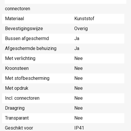
Geschikt voor aantal
1
connectoren
Materiaal
Kunststof
Bevestigingswijze
Overig
Bussen afgeschermd
Ja
Afgeschermde behuizing
Ja
Met verlichting
Nee
Kroonsteen
Nee
Met stofbescherming
Nee
Met opdruk
Nee
Incl. connectoren
Nee
Draagring
Nee
Transparant
Nee
Geschikt voor
IP41