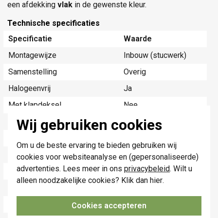
een afdekking
vlak
in de gewenste kleur.
Technische specificaties
Specificatie
Waarde
Montagewijze
Inbouw (stucwerk)
Samenstelling
Overig
Halogeenvrij
Ja
Met klapdeksel
Nee
Wij gebruiken cookies
Gebruik
Modular-Jack
Oppervlaktebescherming
Overig
Om u de beste ervaring te bieden gebruiken wij
Uitvoerrichting
Recht
cookies voor websiteanalyse en (gepersonaliseerde)
advertenties. Lees meer in ons
privacybeleid
. Wilt u
Met trekontlasting
Nee
alleen noodzakelijke cookies? Klik dan
hier
.
Materiaalkwaliteit
Overig
Opdrukveld
Zonder label
Cookies accepteren