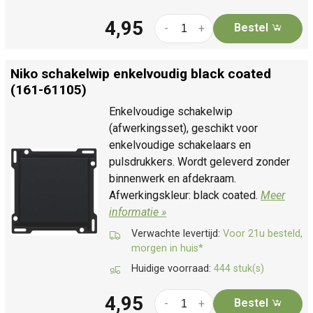
4,95
Bestel
-
+
Niko schakelwip enkelvoudig black coated
(161-61105)
Enkelvoudige schakelwip
(afwerkingsset), geschikt voor
enkelvoudige schakelaars en
pulsdrukkers. Wordt geleverd zonder
binnenwerk en afdekraam.
Afwerkingskleur: black coated.
Meer
informatie »
Verwachte levertijd:
Voor 21u besteld,
morgen in huis*
Huidige voorraad:
444 stuk(s)
4,95
Bestel
-
+