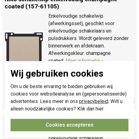
coated (157-61105)
Enkelvoudige schakelwip
(afwerkingsset), geschikt voor
enkelvoudige schakelaars en
pulsdrukkers. Wordt geleverd zonder
binnenwerk en afdekraam.
Afwerkingskleur: champagne
coated.
Meer informatie »
Verwachte levertijd:
Voor 21u besteld,
Wij gebruiken cookies
morgen in huis*
Huidige voorraad:
13 stuk(s)
Om u de beste ervaring te bieden gebruiken wij
cookies voor websiteanalyse en (gepersonaliseerde)
4,95
Bestel
advertenties. Lees meer in ons
privacybeleid
. Wilt u
-
+
alleen noodzakelijke cookies? Klik dan
hier
.
Niko schakelwip enkelvoudig bright white (111-
Cookies accepteren
61105)
Enkelvoudige schakelwip