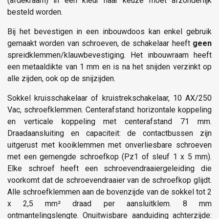
(afdekraam) in een kleur naar keuze moet afzonderlijk
besteld worden.
Bij het bevestigen in een inbouwdoos kan enkel gebruik
gemaakt worden van schroeven, de schakelaar heeft
geen
spreidklemmen/klauwbevestiging. Het inbouwraam heeft
een metaaldikte van 1 mm en is na het snijden verzinkt op
alle zijden, ook op de snijzijden.
Sokkel kruisschakelaar of kruistrekschakelaar, 10 AX/250
Vac, schroefklemmen. Centerafstand: horizontale koppeling
en verticale koppeling met centerafstand 71 mm.
Draadaansluiting en capaciteit: de contactbussen zijn
uitgerust met kooiklemmen met onverliesbare schroeven
met een gemengde schroefkop (Pz1 of sleuf 1 x 5 mm).
Elke schroef heeft een schroevendraaiergeleiding die
voorkomt dat de schroevendraaier van de schroefkop glijdt.
Alle schroefklemmen aan de bovenzijde van de sokkel tot 2
x 2,5 mm² draad per aansluitklem. 8 mm
ontmantelingslengte. Onuitwisbare aanduiding achterzijde: