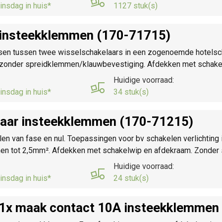
insdag in huis*
1127 stuk(s)
r insteekklemmen (170-71715)
tsen tussen twee wisselschakelaars in een zogenoemde hotelsch
 zonder spreidklemmen/klauwbevestiging. Afdekken met schake
Huidige voorraad:
insdag in huis*
34 stuk(s)
laar insteekklemmen (170-71215)
n van fase en nul. Toepassingen voor bv schakelen verlichting 
men tot 2,5mm². Afdekken met schakelwip en afdekraam. Zonde
Huidige voorraad:
insdag in huis*
24 stuk(s)
O 1x maak contact 10A insteekklemmen