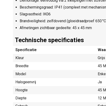
Demontage: eenvoudig via 2 inkepingen met schro
Beschermingsgraad: IP41 (compleet met mechanism
Slagvastheid: IK06
Brandveiligheid: zelfdovend (gloeidraadproef 650 °C
Afmetingen zichtbaar gedeelte: 45 x 45 mm
Technische specificaties
Specificatie
Waa
Kleur
Grijs
Breedte
45 M
Model
Enke
Halogeenvrij
Ja
Hoogte
45 M
Diepte
12 M