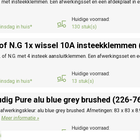
 met insteekklemmen. Een afwerkingsset en een afdekplaat in ee
Huidige voorraad:
insdag in huis*
130 stuk(s)
 of N.G 1x wissel 10A insteekklemmen
of N.G. met 4 insteek aansluitklemmen. Een afwerkingsset en ee
Huidige voorraad:
insdag in huis*
13 stuk(s)
dig Pure alu blue grey brushed (226-7
 afwerkingskleur: alu blue grey brushed. Afmetingen: 83 x 83 x 8
.
Meer informatie »
Huidige voorraad:
insdag in huis*
3 stuk(s)