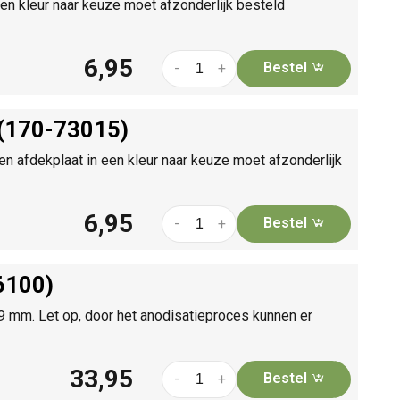
n kleur naar keuze moet afzonderlijk besteld
6,95
Bestel
-
+
 (170-73015)
n afdekplaat in een kleur naar keuze moet afzonderlijk
6,95
Bestel
-
+
6100)
.9 mm. Let op, door het anodisatieproces kunnen er
33,95
Bestel
-
+