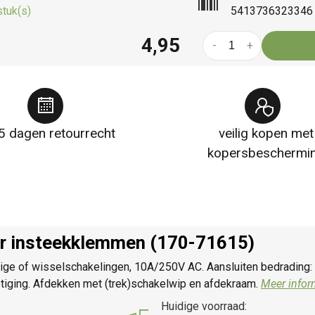
stuk(s)
5413736323346
4,95
-
+
5 dagen retourrecht
veilig kopen met
kopersbeschermi
ar insteekklemmen (170-71615)
lige of wisselschakelingen, 10A/250V AC. Aansluiten bedrading
ging. Afdekken met (trek)schakelwip en afdekraam.
Meer infor
Huidige voorraad: