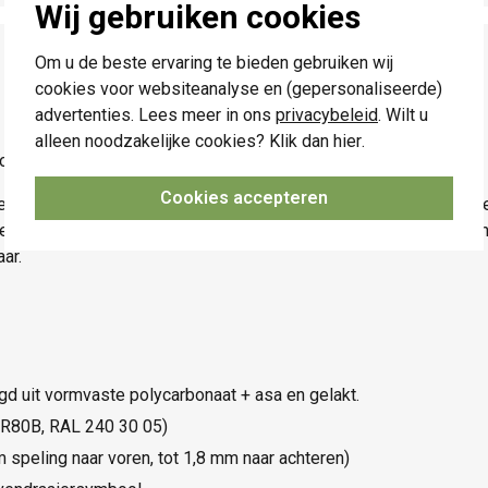
Wij gebruiken cookies
Om u de beste ervaring te bieden gebruiken wij
cookies voor websiteanalyse en (gepersonaliseerde)
advertenties. Lees meer in ons
privacybeleid
. Wilt u
alleen noodzakelijke cookies? Klik dan
hier
.
p, blue grey coated.
Cookies accepteren
e schakelaar of drukknop en heeft een vlakke boord met slimme
eerd worden, zelfs bij onregelmatig pleisterwerk. Ronde ope
ar.
igd uit vormvaste polycarbonaat + asa en gelakt.
- R80B, RAL 240 30 05)
speling naar voren, tot 1,8 mm naar achteren)