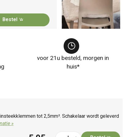
Bestel
voor 21u besteld, morgen in
ng
huis*
: insteekklemmen tot 2,5mm². Schakelaar wordt geleverd
matie »