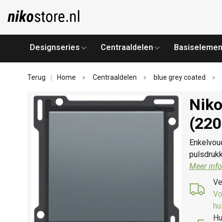
Designseries
Centraaldelen
Basiselemen
Terug
Home
Centraaldelen
blue grey coated
|
Niko
(220
Enkelvou
pulsdrukk
Meer info
Ve
Vo
hu
Hu