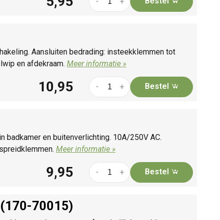
5,95
Bestel
-
+
akeling. Aansluiten bedrading: insteekklemmen tot
lwip en afdekraam.
Meer informatie »
10,95
Bestel
-
+
in badkamer en buitenverlichting. 10A/250V AC.
r spreidklemmen.
Meer informatie »
9,95
Bestel
-
+
 (170-70015)