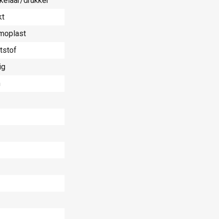
kelaar/drukker
kt
moplast
tstof
ig
n