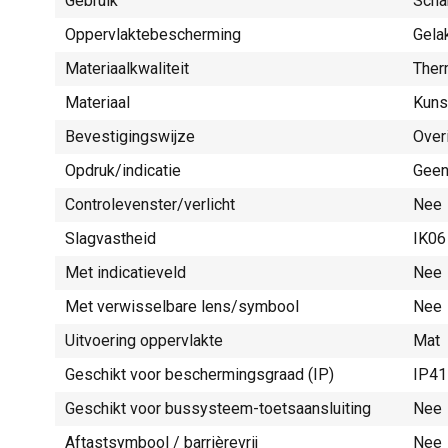
Gebruik
Scha
Oppervlaktebescherming
Gela
Materiaalkwaliteit
Ther
Materiaal
Kuns
Bevestigingswijze
Over
Opdruk/indicatie
Gee
Controlevenster/verlicht
Nee
Slagvastheid
IK06
Met indicatieveld
Nee
Met verwisselbare lens/symbool
Nee
Uitvoering oppervlakte
Mat
Geschikt voor beschermingsgraad (IP)
IP41
Geschikt voor bussysteem-toetsaansluiting
Nee
Aftastsymbool / barrièrevrij
Nee