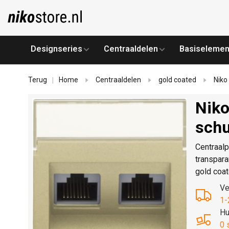
Designseries
Centraaldelen
Basiselemen
Terug
Home
Centraaldelen
gold coated
Niko
|
Niko
schu
Centraalp
transpara
gold coa
Ve
1-
Hu
0 