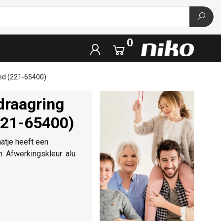
0
ted (221-65400)
draagring
221-65400)
aatje heeft een
. Afwerkingskleur: alu