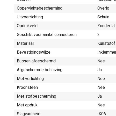
Oppervlaktebescherming
Overig
Uitvoerrichting
Schuin
Opdrukveld
Zonder la
Geschikt voor aantal connectoren
2
Materiaal
Kunststof
Bevestigingswijze
Inklemmen
Bussen afgeschermd
Nee
Afgeschermde behuizing
Ja
Met verlichting
Nee
Kroonsteen
Nee
Met stofbescherming
Ja
Met opdruk
Nee
Slagvastheid
IK06