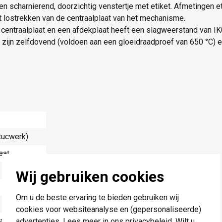
n scharnierend, doorzichtig venstertje met etiket. Afmetingen et
lostrekken van de centraalplaat van het mechanisme.
centraalplaat en een afdekplaat heeft een slagweerstand van I
 zijn zelfdovend (voldoen aan een gloeidraadproef van 650 °C) en
tucwerk)
aat
Wij gebruiken cookies
Om u de beste ervaring te bieden gebruiken wij
cookies voor websiteanalyse en (gepersonaliseerde)
ack
advertenties. Lees meer in ons
privacybeleid
. Wilt u