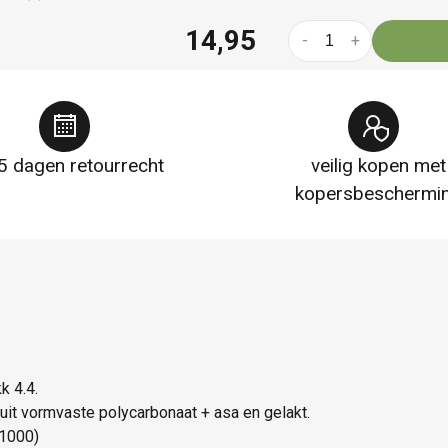
14,95
-
+
5 dagen retourrecht
veilig kopen met
kopersbeschermi
k 4.4.
d uit vormvaste polycarbonaat + asa en gelakt.
 1000)