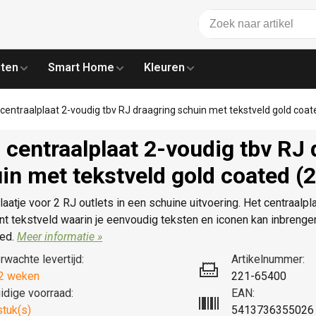
ten
Smart Home
Kleuren
 centraalplaat 2-voudig tbv RJ draagring schuin met tekstveld gold coa
 centraalplaat 2-voudig tbv RJ 
in met tekstveld gold coated (
laatje voor 2 RJ outlets in een schuine uitvoering. Het centraalpl
nt tekstveld waarin je eenvoudig teksten en iconen kan inbrengen
ted.
Meer informatie »
rwachte levertijd:
Artikelnummer:
2 weken
221-65400
idige voorraad:
EAN:
stuk(s)
5413736355026