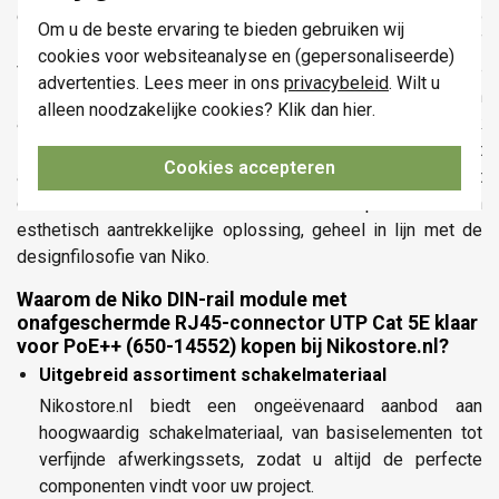
opent deuren naar een naadloze integratie binnen elk Niko
Om u de beste ervaring te bieden gebruiken wij
schakelmateriaalconcept. Hoewel de module zelf
cookies voor websiteanalyse en (gepersonaliseerde)
verborgen is, complementeert de functionaliteit de totale
advertenties. Lees meer in ons
privacybeleid
. Wilt u
interieurbeleving. U kunt deze module combineren met een
alleen noodzakelijke cookies? Klik dan
hier
.
afwerkingsset in een kleur naar uw keuze, zodat elk
zichtbaar onderdeel van uw schakelmateriaal perfect
Cookies accepteren
aansluit bij uw interieurontwerp. Dit biedt u de flexibiliteit
om de technische finesse discreet te verpakken in een
esthetisch aantrekkelijke oplossing, geheel in lijn met de
designfilosofie van Niko.
Waarom de Niko DIN-rail module met
onafgeschermde RJ45-connector UTP Cat 5E klaar
voor PoE++ (650-14552) kopen bij Nikostore.nl?
Uitgebreid assortiment schakelmateriaal
Nikostore.nl biedt een ongeëvenaard aanbod aan
hoogwaardig schakelmateriaal, van basiselementen tot
verfijnde afwerkingssets, zodat u altijd de perfecte
componenten vindt voor uw project.