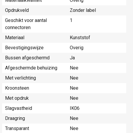
Materiaalkwaliteit
Overig
Opdrukveld
Zonder label
Geschikt voor aantal
1
connectoren
Materiaal
Kunststof
Bevestigingswijze
Overig
Bussen afgeschermd
Ja
Afgeschermde behuizing
Nee
Met verlichting
Nee
Kroonsteen
Nee
Met opdruk
Nee
Slagvastheid
IK06
Draagring
Nee
Transparant
Nee