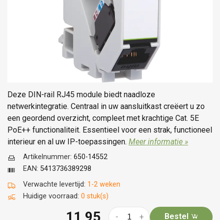
Deze DIN-rail RJ45 module biedt naadloze
netwerkintegratie. Centraal in uw aansluitkast creëert u zo
een geordend overzicht, compleet met krachtige Cat. 5E
PoE++ functionaliteit. Essentieel voor een strak, functioneel
interieur en al uw IP-toepassingen.
Meer informatie »
Artikelnummer:
650-14552
EAN:
5413736389298
Verwachte levertijd:
1-2 weken
Huidige voorraad:
0 stuk(s)
11,95
Bestel
-
+