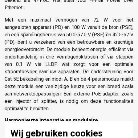
bekend als 4PPoE, wat staat voor 4-Pair Power over
Ethernet.
Met een maximaal vermogen van 72 W voor het
aangesloten apparaat (PD) en 100 W vanuit de bron (PSE),
en een spanningsbereik van 50.0-57.0 V (PSE) en 42.5-57 V
(PD), bent u verzekerd van een betrouwbare en krachtige
energieoverdracht. De module beheert energie efficiënt via
onderhandeling in drie vermogensklassen of via stappen
van 0,1 W via LLDP, wat zorgt voor een optimale
stroomtoevoer naar uw apparaten. De ondersteuning voor
Cat 5E bekabeling en modi A, B en de 4-paarsmodus maakt
deze module een veelzijdige keuze voor een breed scala
aan netwerktoepassingen. Een externe PoE-adapter, zoals
een injector of splitter, is nodig om deze functionaliteit
optimaal te benutten.
Harmonieuze integratie en modulaire
mogelijkheden
Wij gebruiken cookies
Het modulaire karakter van deze Niko DIN-rail module