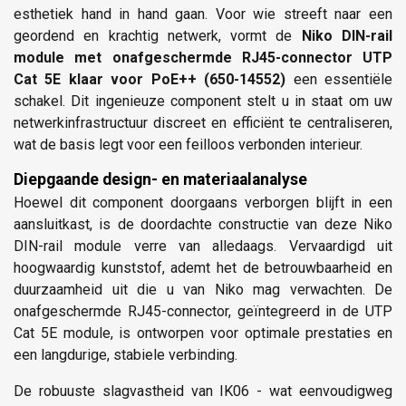
esthetiek hand in hand gaan. Voor wie streeft naar een
geordend en krachtig netwerk, vormt de
Niko DIN-rail
module met onafgeschermde RJ45-connector UTP
Cat 5E klaar voor PoE++ (650-14552)
een essentiële
schakel. Dit ingenieuze component stelt u in staat om uw
netwerkinfrastructuur discreet en efficiënt te centraliseren,
wat de basis legt voor een feilloos verbonden interieur.
Diepgaande design- en materiaalanalyse
Hoewel dit component doorgaans verborgen blijft in een
aansluitkast, is de doordachte constructie van deze Niko
DIN-rail module verre van alledaags. Vervaardigd uit
hoogwaardig kunststof, ademt het de betrouwbaarheid en
duurzaamheid uit die u van Niko mag verwachten. De
onafgeschermde RJ45-connector, geïntegreerd in de UTP
Cat 5E module, is ontworpen voor optimale prestaties en
een langdurige, stabiele verbinding.
De robuuste slagvastheid van IK06 - wat eenvoudigweg