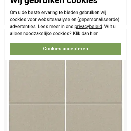
Wij gebruiken cookies
Huidige voorraad:
3 stuk(s)
Om u de beste ervaring te bieden gebruiken wij
10,95
-
+
cookies voor websiteanalyse en (gepersonaliseerde)
advertenties. Lees meer in ons
privacybeleid
. Wilt u
alleen noodzakelijke cookies? Klik dan
hier
.
Niko tweevoudige toets voor draadloze
wandzender champagne coated (157-00060)
Cookies accepteren