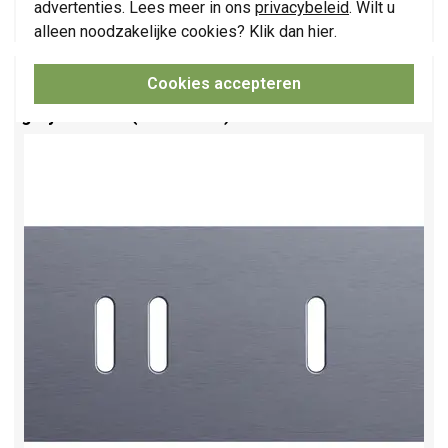
132,95
advertenties. Lees meer in ons
privacybeleid
. Wilt u
-
+
alleen noodzakelijke cookies? Klik dan
hier
.
Niko Rocker 2-voudige afdekplaat horizontaal
Cookies accepteren
voor 1 dubbele en 1 enkele schakelaar alu blue
grey brushed (226-56804)