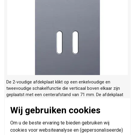
De 2-voudige afdekplaat klikt op een enkelvoudige en
tweevoudige schakelfunctie die verticaal boven elkaar zijn
geplaatst met een centerafstand van 71 mm. De afdekplaat
kan gecombineerd worden met alle Niko Rocker 1-voudige en
2-voudige schakelfuncties.
Meer informatie »
Wij gebruiken cookies
Verwachte levertijd:
6-8 weken - productie op bestelling
Om u de beste ervaring te bieden gebruiken wij
Huidige voorraad:
0 stuk(s)
cookies voor websiteanalyse en (gepersonaliseerde)