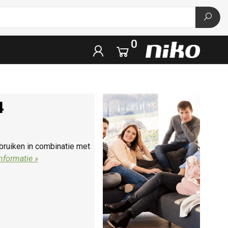
0
4
bruiken in combinatie met
nformatie »