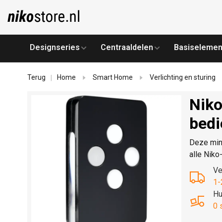
Designseries
Centraaldelen
Basiselemen
Terug
Home
Smart Home
Verlichting en sturing
|
Niko
bedi
Deze min
alle Niko
Ve
1-
Hu
0 