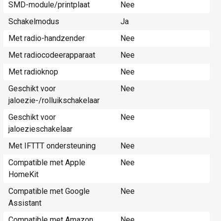
SMD-module/printplaat
Nee
Schakelmodus
Ja
Met radio-handzender
Nee
Met radiocodeerapparaat
Nee
Met radioknop
Nee
Geschikt voor
Nee
jaloezie-/rolluikschakelaar
Geschikt voor
Nee
jaloezieschakelaar
Met IFTTT ondersteuning
Nee
Compatible met Apple
Nee
HomeKit
Compatible met Google
Nee
Assistant
Compatible met Amazon
Nee