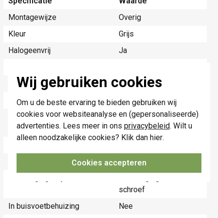
Specificatie
Waarde
Montagewijze
Overig
Kleur
Grijs
Halogeenvrij
Ja
Oppervlaktebescherming
Onbehandeld
Wij gebruiken cookies
Geschikt voor schakelaar
Nee
Geschikt voor dimmer
Nee
Om u de beste ervaring te bieden gebruiken wij
cookies voor websiteanalyse en (gepersonaliseerde)
Geschikt voor
Nee
advertenties. Lees meer in ons
privacybeleid
. Wilt u
rolluikschakelaar
alleen noodzakelijke cookies? Klik dan
hier
.
Materiaalkwaliteit
Thermoplast
Materiaal
Kunststof
Cookies accepteren
Bevestigingswijze
Bevestiging met
schroef
In buisvoetbehuizing
Nee