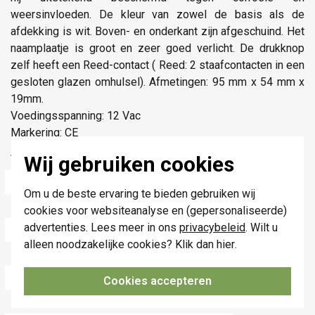
weersinvloeden. De kleur van zowel de basis als de
afdekking is wit. Boven- en onderkant zijn afgeschuind. Het
naamplaatje is groot en zeer goed verlicht. De drukknop
zelf heeft een Reed-contact ( Reed: 2 staafcontacten in een
gesloten glazen omhulsel). Afmetingen: 95 mm x 54 mm x
19mm.
Voedingsspanning: 12 Vac
Markering: CE
Wij gebruiken cookies
Technische specificaties
Specificatie
Waarde
Om u de beste ervaring te bieden gebruiken wij
Montagewijze
Opbouw
cookies voor websiteanalyse en (gepersonaliseerde)
advertenties. Lees meer in ons
privacybeleid
. Wilt u
Kleur
Wit
alleen noodzakelijke cookies? Klik dan
hier
.
Breedte
95 Millimeter (mm)
Hoogte
54 Millimeter (mm)
Cookies accepteren
Draadloos
Nee