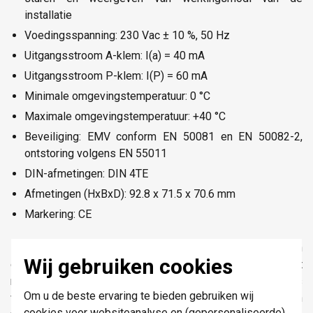
installatie
Voedingsspanning: 230 Vac ± 10 %, 50 Hz
Uitgangsstroom A-klem: I(a) = 40 mA
Uitgangsstroom P-klem: I(P) = 60 mA
Minimale omgevingstemperatuur: 0 °C
Maximale omgevingstemperatuur: +40 °C
Beveiliging: EMV conform EN 50081 en EN 50082-2,
ontstoring volgens EN 55011
DIN-afmetingen: DIN 4TE
Afmetingen (HxBxD): 92.8 x 71.5 x 70.6 mm
Markering: CE
Deze tweedraads audiokit is samengesteld uit een
Wij gebruiken cookies
opbouwbuitenpost met één beldrukknop, een binnenpost
met hoorn en een voedingsmodule. De kit is
Om u de beste ervaring te bieden gebruiken wij
voorgeprogrammeerd, zodat u enkel nog de aansluitingen
cookies voor websiteanalyse en (gepersonaliseerde)