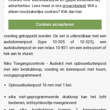
moet maken! De microfoon en luidspreker van de
advertenties. Lees meer in ons
privacybeleid
. Wilt u
buitenpost zijn regelbaar. De buitenpost is voorzien van een
alleen noodzakelijke cookies? Klik dan
hier
.
verlicht tekstveld voor personalisatie. Aan de binnenpost
kan het volume van de beltoon geregeld en uitgeschakeld
worden. De communicatie met de bezoeker gebeurt via de
Cookies accepteren
klassieke hoorn. Het deurslot kan rechtstreeks aan de
voeding gekoppeld worden. De set is uitbreidbaar met een
audiobinnenpost (type 10-505 of 10-525), een
audiobuitenpost en een relais 10-831 om een extra poort of
hek aan te sturen.
Niko Toegangscontrole - Audiokit met opbouwbuitenpost
met één beldrukknop, voeding en binnenpost met hoorn,
voorgeprogrammeerd.
Opbouwbuitenpost 16 mm met 1 bel.
elke niet-geprogrammeerde drukknop kan het licht
bedienen, lichtsymbooltje meegeleverd
aan elke beldrukknop kunnen 2 binnenposten