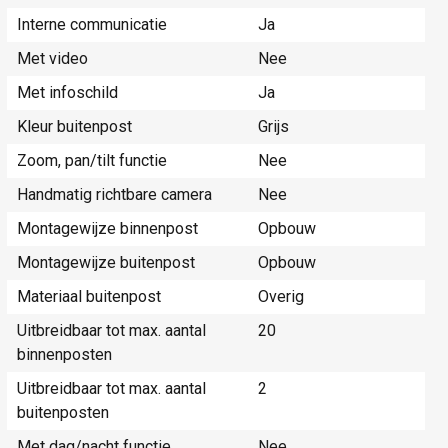
Interne communicatie
Ja
Met video
Nee
Met infoschild
Ja
Kleur buitenpost
Grijs
Zoom, pan/tilt functie
Nee
Handmatig richtbare camera
Nee
Montagewijze binnenpost
Opbouw
Montagewijze buitenpost
Opbouw
Materiaal buitenpost
Overig
Uitbreidbaar tot max. aantal
20
binnenposten
Uitbreidbaar tot max. aantal
2
buitenposten
Met dag/nacht functie
Nee