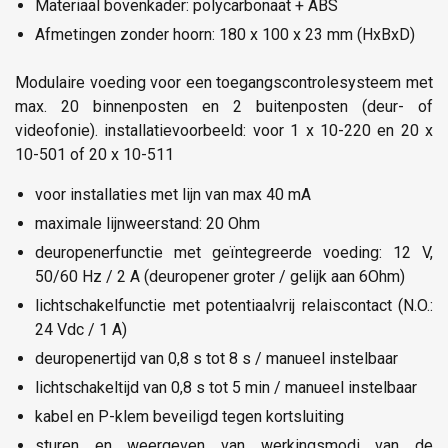
Materiaal bovenkader: polycarbonaat + ABS
Afmetingen zonder hoorn: 180 x 100 x 23 mm (HxBxD)
Modulaire voeding voor een toegangscontrolesysteem met
max. 20 binnenposten en 2 buitenposten (deur- of
videofonie). installatievoorbeeld: voor 1 x 10-220 en 20 x
10-501 of 20 x 10-511
voor installaties met lijn van max 40 mA
maximale lijnweerstand: 20 Ohm
deuropenerfunctie met geïntegreerde voeding: 12 V,
50/60 Hz / 2 A (deuropener groter / gelijk aan 6Ohm)
lichtschakelfunctie met potentiaalvrij relaiscontact (N.O.:
24 Vdc / 1 A)
deuropenertijd van 0,8 s tot 8 s / manueel instelbaar
lichtschakeltijd van 0,8 s tot 5 min / manueel instelbaar
kabel en P-klem beveiligd tegen kortsluiting
sturen en weergeven van werkingsmodi van de