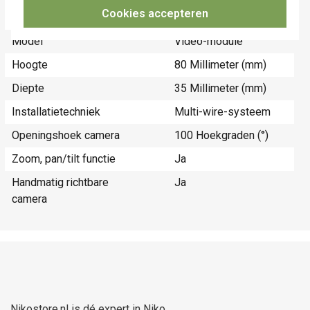
Breedte
109 Millimeter
Cookies accepteren
(mm)
Model
Video-module
Hoogte
80 Millimeter (mm)
Diepte
35 Millimeter (mm)
Installatietechniek
Multi-wire-systeem
Openingshoek camera
100 Hoekgraden (°)
Zoom, pan/tilt functie
Ja
Handmatig richtbare
Ja
camera
Nikostore.nl is dé expert in Niko