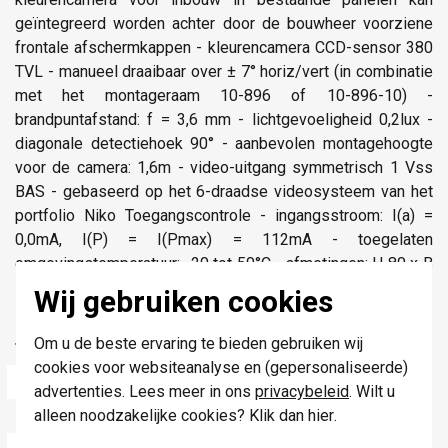
geïntegreerd worden achter door de bouwheer voorziene
frontale afschermkappen - kleurencamera CCD-sensor 380
TVL - manueel draaibaar over ± 7° horiz/vert (in combinatie
met het montageraam 10-896 of 10-896-10) -
brandpuntafstand: f = 3,6 mm - lichtgevoeligheid 0,2lux -
diagonale detectiehoek 90° - aanbevolen montagehoogte
voor de camera: 1,6m - video-uitgang symmetrisch 1 Vss
BAS - gebaseerd op het 6-draadse videosysteem van het
portfolio Niko Toegangscontrole - ingangsstroom: I(a) =
0,0mA, I(P) = I(Pmax) = 112mA - toegelaten
omgevingstemperatuur: -20 tot 50°C - afmetingen: H 80 x B
109 x D 35mm
Wij gebruiken cookies
Markering: CE
Om u de beste ervaring te bieden gebruiken wij
Technische specificaties
cookies voor websiteanalyse en (gepersonaliseerde)
Specificatie
Waarde
advertenties. Lees meer in ons
privacybeleid
. Wilt u
alleen noodzakelijke cookies? Klik dan
hier
.
Kleur
Kleurloos