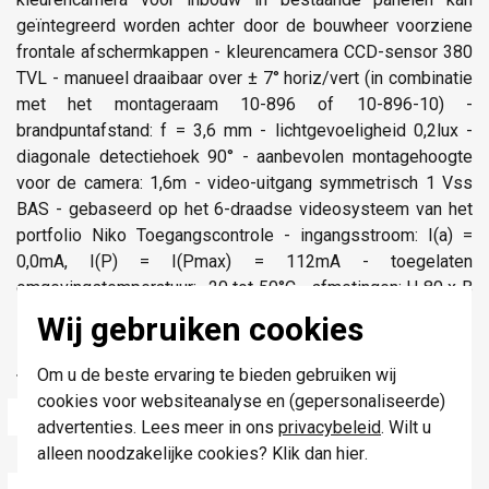
geïntegreerd worden achter door de bouwheer voorziene
frontale afschermkappen - kleurencamera CCD-sensor 380
TVL - manueel draaibaar over ± 7° horiz/vert (in combinatie
met het montageraam 10-896 of 10-896-10) -
brandpuntafstand: f = 3,6 mm - lichtgevoeligheid 0,2lux -
diagonale detectiehoek 90° - aanbevolen montagehoogte
voor de camera: 1,6m - video-uitgang symmetrisch 1 Vss
BAS - gebaseerd op het 6-draadse videosysteem van het
portfolio Niko Toegangscontrole - ingangsstroom: I(a) =
0,0mA, I(P) = I(Pmax) = 112mA - toegelaten
omgevingstemperatuur: -20 tot 50°C - afmetingen: H 80 x B
109 x D 35mm
Wij gebruiken cookies
Markering: CE
Om u de beste ervaring te bieden gebruiken wij
Technische specificaties
cookies voor websiteanalyse en (gepersonaliseerde)
Specificatie
Waarde
advertenties. Lees meer in ons
privacybeleid
. Wilt u
alleen noodzakelijke cookies? Klik dan
hier
.
Kleur
Kleurloos