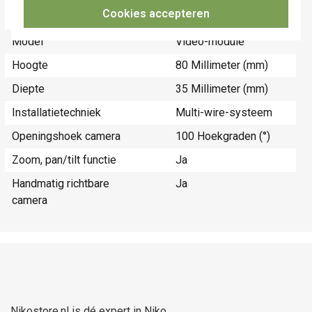
Breedte
109 Millimeter
Cookies accepteren
(mm)
Model
Video-module
Hoogte
80 Millimeter (mm)
Diepte
35 Millimeter (mm)
Installatietechniek
Multi-wire-systeem
Openingshoek camera
100 Hoekgraden (°)
Zoom, pan/tilt functie
Ja
Handmatig richtbare
Ja
camera
Nikostore.nl is dé expert in Niko