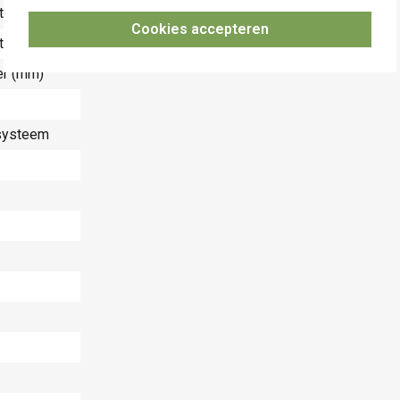
ter (mm)
Cookies accepteren
ter (mm)
er (mm)
-systeem