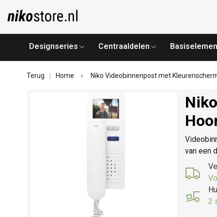
Designseries
Centraaldelen
Basiselemen
Terug
Home
Niko Videobinnenpost met Kleurenscher
|
Niko
Hoo
Videobin
van een 
Ve
Vo
Hu
2 