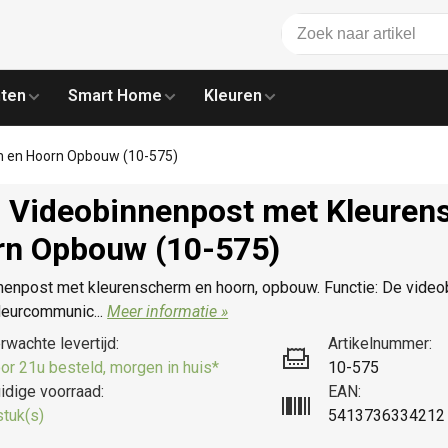
ten
Smart Home
Kleuren
m en Hoorn Opbouw (10-575)
 Videobinnenpost met Kleuren
rn Opbouw (10-575)
nenpost met kleurenscherm en hoorn, opbouw. Functie: De video
deurcommunic...
Meer informatie »
rwachte levertijd:
Artikelnummer:
or 21u besteld, morgen in huis*
10-575
idige voorraad:
EAN:
stuk(s)
5413736334212