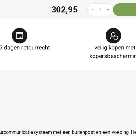
302,95
-
+
5 dagen retourrecht
veilig kopen met
kopersbeschermi
.
deurcommunicatiesysteem met een buitenpost en een voeding. H