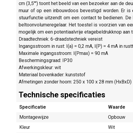
cm (3,5"") toont het beeld van een bezoeker aan de de
muur of op een inbouwdoos bevestigd worden. Er is ee
stuurfunctie uitzendt om een contact te bedienen. De 
beltoonvolumeregelaar. Het toestel is voorzien van e
mogelijk om een potentiaalvrije etagebeldrukknop aan
Draadtechniek: 6-draadstechniek vereist
Ingangsstroom in rust: I(a) = 0,2 mA, I(P) = 4 mA in rus
Maximale ingangsstroom: I(Pmax) = 90 mA
Beschermingsgraad: IP30
Afwerkingskleur: wit
Materiaal bovenkader: kunststof
Afmetingen zonder hoorn: 250 x 100 x 28 mm (HxBxD)
Technische specificaties
Specificatie
Waarde
Montagewijze
Opbouw
Kleur
Wit