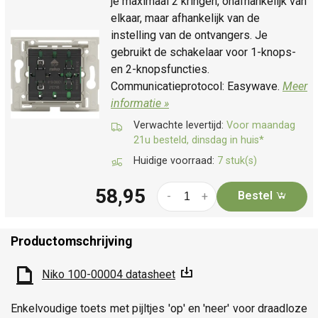
je maximaal 2 kringen, onafhankelijk van
elkaar, maar afhankelijk van de
instelling van de ontvangers. Je
gebruikt de schakelaar voor 1-knops-
en 2-knopsfuncties.
Communicatieprotocol: Easywave.
Meer
informatie »
Verwachte levertijd:
Voor maandag
21u besteld, dinsdag in huis*
Huidige voorraad:
7 stuk(s)
58,95
Bestel
-
+
Productomschrijving
Niko 100-00004 datasheet
Enkelvoudige toets met pijltjes 'op' en 'neer' voor draadloze