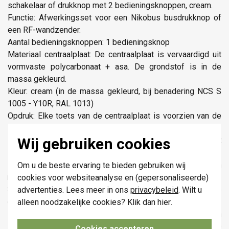
schakelaar of drukknop met 2 bedieningsknoppen, cream.
Functie: Afwerkingsset voor een Nikobus busdrukknop of
een RF-wandzender.
Aantal bedieningsknoppen: 1 bedieningsknop
Materiaal centraalplaat: De centraalplaat is vervaardigd uit
vormvaste polycarbonaat + asa. De grondstof is in de
massa gekleurd.
Kleur: cream (in de massa gekleurd, bij benadering NCS S
1005 - Y10R, RAL 1013)
Opdruk: Elke toets van de centraalplaat is voorzien van de
symbolen "op" en "neer" in onuitwisbare opdruk.
Wij gebruiken cookies
Demontage: De demontage gebeurt eenvoudig door het
lostrekken van de centraalplaat van het mechanisme.
Beschermingsgraad: IP41 voor de samenstelling van een
Om u de beste ervaring te bieden gebruiken wij
mechanisme, centraalplaat en afdekplaat
cookies voor websiteanalyse en (gepersonaliseerde)
Slagvastheid: Na montage is een slagvastheid van IK06
advertenties. Lees meer in ons
privacybeleid
. Wilt u
gegarandeerd.
alleen noodzakelijke cookies? Klik dan
hier
.
Brandveiligheid De kunststofdelen van de centraalplaat zijn
zelfdovend (voldoen aan een gloeidraadproef van 650 °C)
Cookies accepteren