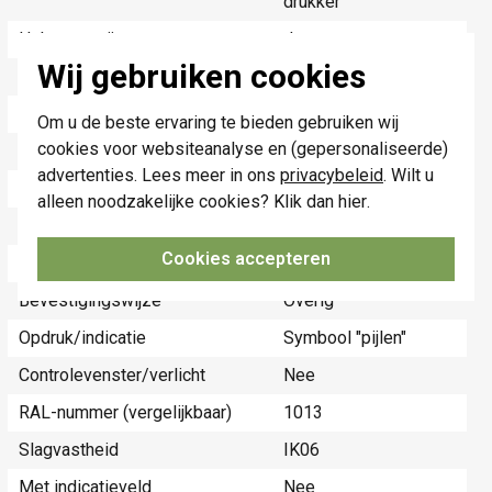
drukker
Halogeenvrij
Ja
Wij gebruiken cookies
Hoogte
45 Millimeter (mm)
Diepte
8 Millimeter (mm)
Om u de beste ervaring te bieden gebruiken wij
cookies voor websiteanalyse en (gepersonaliseerde)
Gebruik
Jaloezie
advertenties. Lees meer in ons
privacybeleid
. Wilt u
Oppervlaktebescherming
Onbehandeld
alleen noodzakelijke cookies? Klik dan
hier
.
Materiaalkwaliteit
Thermoplast
Cookies accepteren
Materiaal
Kunststof
Bevestigingswijze
Overig
Opdruk/indicatie
Symbool "pijlen"
Controlevenster/verlicht
Nee
RAL-nummer (vergelijkbaar)
1013
Slagvastheid
IK06
Met indicatieveld
Nee