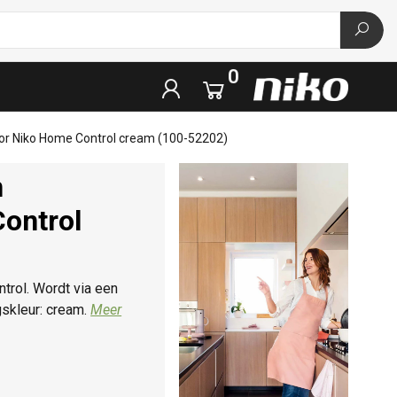
0
or Niko Home Control cream (100-52202)
n
ontrol
rol. Wordt via een
skleur: cream.
Meer