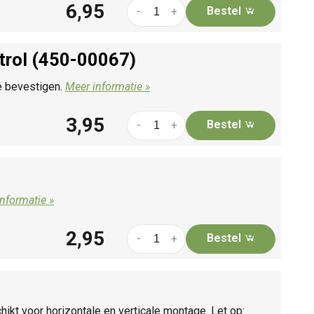
6,95
Bestel
-
+
trol (450-00067)
e bevestigen.
Meer informatie »
3,95
Bestel
-
+
nformatie »
2,95
Bestel
-
+
ikt voor horizontale en verticale montage. Let op: