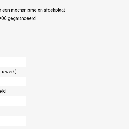
n een mechanisme en afdekplaat
IK06 gegarandeerd.
tucwerk)
eld