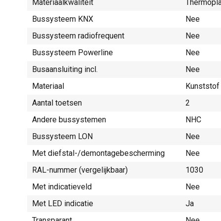
Materiaalkwaliteit
Thermopla
Bussysteem KNX
Nee
Bussysteem radiofrequent
Nee
Bussysteem Powerline
Nee
Busaansluiting incl.
Nee
Materiaal
Kunststof
Aantal toetsen
2
Andere bussystemen
NHC
Bussysteem LON
Nee
Met diefstal-/demontagebescherming
Nee
RAL-nummer (vergelijkbaar)
1030
Met indicatieveld
Nee
Met LED indicatie
Ja
Transparant
Nee