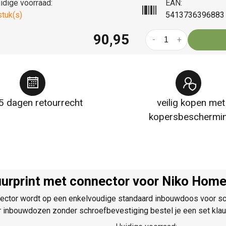
idige voorraad:
EAN:
stuk(s)
5413736396883
90,95
-
+
5 dagen retourrecht
veilig kopen met
kopersbeschermi
urprint met connector voor Niko Home
ector wordt op een enkelvoudige standaard inbouwdoos voor sch
or inbouwdozen zonder schroefbevestiging bestel je een set kla