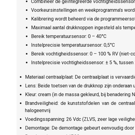
Combineer de geïntegreerde vochtigheidssensor m
Voorkeursinstellingen en weekprogramma's word
Kalibrering wordt beheerd via de programmeerso
Maximaal aantal drukknoppen ingesteld als temper
Bereik temperatuursensor: 0 – 40°C
Instelprecisie temperatuursensor: 0,5°C
Bereik vochtigheidssensor: 0 – 100 % RV (niet-c
Instelprecisie vochtigheidssensor: ± 5 %, tussen
Materiaal centraalplaat: De centraalplaat is vervaar
Lens: Beide toetsen van de drukknop zijn onderaan u
Kleur: cream (in de massa gekleurd, bij benadering
Brandveiligheid: de kunststofdelen van de centraa
halogeenvrij
Voedingsspanning: 26 Vdc (ZLVS, zeer lage veiligh
Demontage: De demontage gebeurt eenvoudig door he