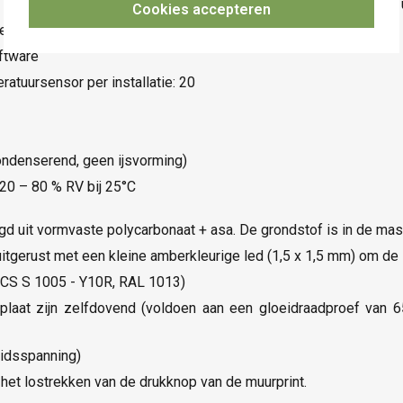
et een ventilatiemodule om automatische ventilatiebediening u
Cookies accepteren
en beheerd via de app
ftware
atuursensor per installatie: 20
ondenserend, geen ijsvorming)
 20 – 80 % RV bij 25°C
digd uit vormvaste polycarbonaat + asa. De grondstof is in de ma
itgerust met een kleine amberkleurige led (1,5 x 1,5 mm) om de 
 NCS S 1005 - Y10R, RAL 1013)
lplaat zijn zelfdovend (voldoen aan een gloeidraadproef van 6
eidsspanning)
t lostrekken van de drukknop van de muurprint.