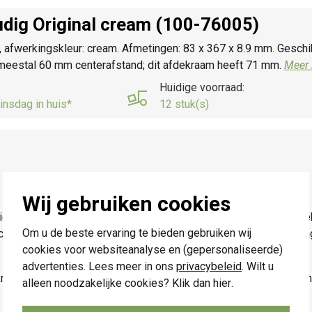
dig Original cream (100-76005)
l, afwerkingskleur: cream. Afmetingen: 83 x 367 x 8.9 mm. Geschi
t meestal 60 mm centerafstand; dit afdekraam heeft 71 mm.
Meer 
Huidige voorraad:
insdag in huis*
12 stuk(s)
Wij gebruiken cookies
es en routines in een Niko Home Control II installatie op bus
Om u de beste ervaring te bieden gebruiken wij
ochtigheidssensoren ondersteunen klimaat- en ventilatiebedienin
cookies voor websiteanalyse en (gepersonaliseerde)
advertenties. Lees meer in ons
privacybeleid
. Wilt u
knop met een verwarmings- of koelingsmodule voor bedieni
alleen noodzakelijke cookies? Klik dan
hier
.