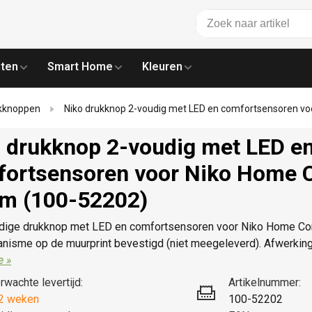
ten
Smart Home
Kleuren
kknoppen
Niko drukknop 2-voudig met LED en comfortsensoren vo
 drukknop 2-voudig met LED e
ortsensoren voor Niko Home C
m (100-52202)
ige drukknop met LED en comfortsensoren voor Niko Home Cont
anisme op de muurprint bevestigd (niet meegeleverd). Afwerking
e »
rwachte levertijd:
Artikelnummer:
2 weken
100-52202