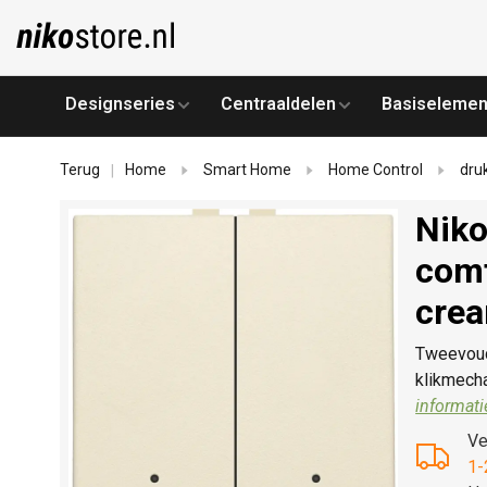
Designseries
Centraaldelen
Basiselemen
Terug
Home
Smart Home
Home Control
dru
|
Niko
comf
crea
Tweevoud
klikmech
informati
Ve
1-