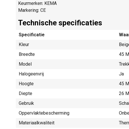
Keurmerken: KEMA
Markering: CE
Technische specificaties
Specificatie
Waa
Kleur
Beig
Breedte
45 M
Model
Trek
Halogeenvrij
Ja
Hoogte
45 M
Diepte
26 M
Gebruik
Scha
Oppervlaktebescherming
Onbe
Materiaalkwaliteit
Ther