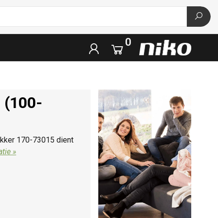
0
 (100-
ukker 170-73015 dient
tie »