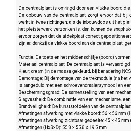
De centraalplaat is omringd door een vlakke boord die
De opbouw van de centraalplaat zorgt ervoor dat bij
werkt in twee richtingen: als de inbouwdoos uit het pl
het pleisterwerk verzonken is, dan kunnen de snapha
ervoor zorgen dat de afdekplaat correct gepositioneer
zijn er, dankzij de vlakke boord aan de centraalplaat, g
Functie: De toets en het middenschijfje (boord) vormen
Materiaal centraalplaat: De centraalplaat is vervaardig
Kleur: cream (in de massa gekleurd, bij benadering NC
Demontage: Bij demontage van de trekmodule (na het v
is aangeduid met een schroevendraaiersymbool en een 
Beschermingsgraad: De samenstelling van een mechani
Slagvastheid: De combinatie van een mechanisme, een 
Brandveiligheid: De kunststofdelen van de centraalplaat
Afmetingen afwerking met vlakke boord: 56 x 56 mm (
Afmetingen afwerking zichtbaar gedeelte: 45 x 45 mm 
Afmetingen (HxBxD): 55.8 x 55.8 x 19.5 mm