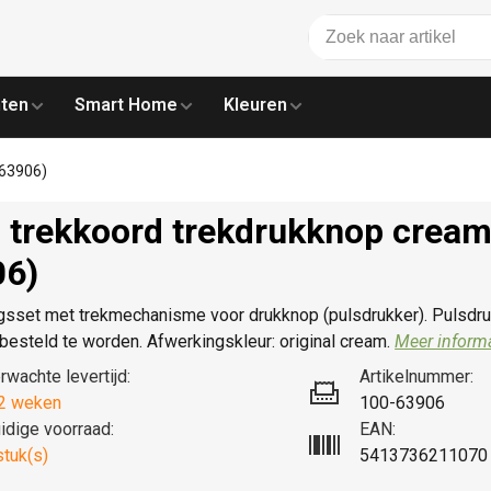
ten
Smart Home
Kleuren
-63906)
 trekkoord trekdrukknop cream
06)
gsset met trekmechanisme voor drukknop (pulsdrukker). Pulsdr
besteld te worden. Afwerkingskleur: original cream.
Meer informa
rwachte levertijd:
Artikelnummer:
2 weken
100-63906
idige voorraad:
EAN:
stuk(s)
5413736211070