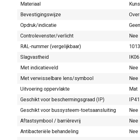
Materiaal
Kuns
Bevestigingswijze
Over
Opdruk/indicatie
Gee
Controlevenster/verlicht
Nee
RAL-nummer (vergelijkbaar)
101
Slagvastheid
IK06
Met indicatieveld
Nee
Met verwisselbare lens/symbool
Nee
Uitvoering oppervlakte
Mat
Geschikt voor beschermingsgraad (IP)
IP41
Geschikt voor bussysteem-toetsaansluiting
Nee
Aftastsymbool / barrièrevrij
Nee
Antibacteriële behandeling
Nee