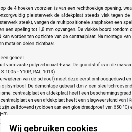
 op de 4 hoeken voorzien is van een rechthoekige opening, waar
 onzorgvuldig pleisterwerk de afdekplaat steeds vlak tegen de
eisterwerk steekt, vangen de multipositionele snaphaken een spe
ken een speling tot 1,8 mm opvangen. De vlakke boord rondom d
d kan worden ten opzichte van de centraalplaat. Na montage va
een metalen delen zichtbaar.
 één geheel.
d uit vormvaste polycarbonaat + asa. De grondstof is in de massa
S S 1005 - Y10R, RAL 1013)
erwijderen van de schroef) moet deze eerst omhooggeduwd en n
pijlsymbool. De demontage gebeurt d.m.v. een sleufschroevendr
sme, centraalplaat en afdekplaat heeft een beschermingsgraad
centraalplaat en een afdekplaat heeft een slagweerstand van I
 zijn zelfdovend (voldoen aan een gloeidraadproef van 650 °C) en
HxB)
(HxB)
Wij gebruiken cookies