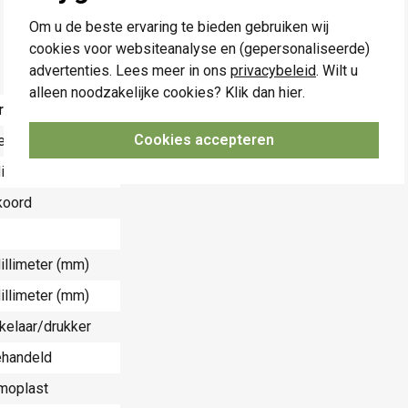
Om u de beste ervaring te bieden gebruiken wij
cookies voor websiteanalyse en (gepersonaliseerde)
advertenties. Lees meer in ons
privacybeleid
. Wilt u
alleen noodzakelijke cookies? Klik dan
hier
.
rde
Cookies accepteren
e
illimeter (mm)
koord
illimeter (mm)
illimeter (mm)
kelaar/drukker
handeld
moplast