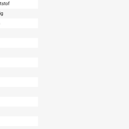
tstof
ig
n
3