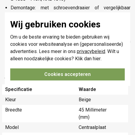
Demontage: met schroevendraaier of vergelijkbaar
hulpmiddel
Wij gebruiken cookies
Beschermingsgraad: IP21D
Slagvastheid: IK06
Om u de beste ervaring te bieden gebruiken wij
Brandveiligheid: zelfdovend (gloeidraadproef 650 °C) en
cookies voor websiteanalyse en (gepersonaliseerde)
halogeenvrij
advertenties. Lees meer in ons
privacybeleid
. Wilt u
Afmetingen afwerking: 45 × 45 mm
alleen noodzakelijke cookies? Klik dan
hier
.
Markering: CE
Cookies accepteren
Technische specificaties
Specificatie
Waarde
Kleur
Beige
Breedte
45 Millimeter
(mm)
Model
Centraalplaat