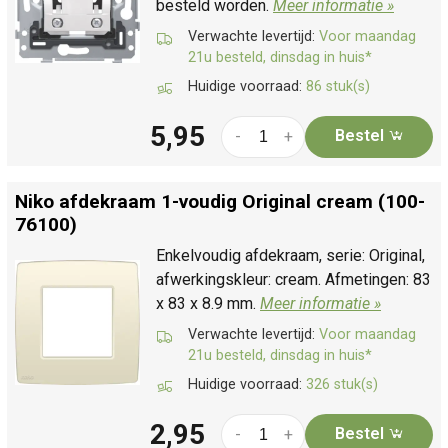
besteld worden.
Meer informatie »
Verwachte levertijd:
Voor maandag
21u besteld, dinsdag in huis*
Huidige voorraad:
86 stuk(s)
5,95
Bestel
-
+
Niko afdekraam 1-voudig Original cream (100-
76100)
Enkelvoudig afdekraam, serie: Original,
afwerkingskleur: cream. Afmetingen: 83
x 83 x 8.9 mm.
Meer informatie »
Verwachte levertijd:
Voor maandag
21u besteld, dinsdag in huis*
Huidige voorraad:
326 stuk(s)
2,95
Bestel
-
+