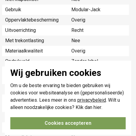
Gebruik
Modular-Jack
Oppervlaktebescherming
Overig
Uitvoerrichting
Recht
Met trekontlasting
Nee
Materiaalkwaliteit
Overig
Opdrukveld
Zonder label
Wij gebruiken cookies
Geschikt voor aantal
2
connectoren
Om u de beste ervaring te bieden gebruiken wij
Materiaal
Kunststof
cookies voor websiteanalyse en (gepersonaliseerde)
Bevestigingswijze
Bevestiging met
advertenties. Lees meer in ons
privacybeleid
. Wilt u
schroef
alleen noodzakelijke cookies? Klik dan
hier
.
Bussen afgeschermd
Nee
Cookies accepteren
Afgeschermde behuizing
Nee