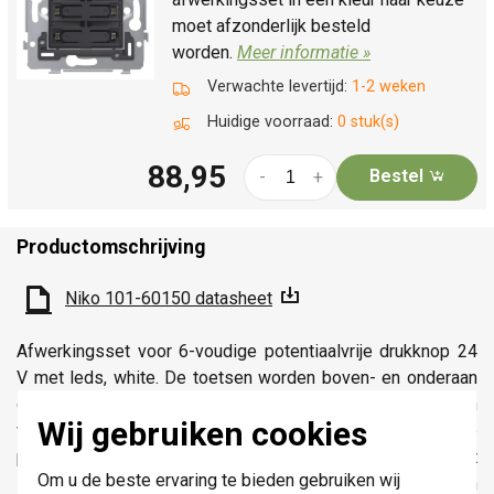
moet afzonderlijk besteld
worden.
Meer informatie »
Verwachte levertijd:
1-2 weken
Huidige voorraad:
0 stuk(s)
88,95
Bestel
-
+
Productomschrijving
Niko 101-60150 datasheet
Afwerkingsset voor 6-voudige potentiaalvrije drukknop 24
V met leds, white. De toetsen worden boven- en onderaan
op de 6-voudige potentiaalvrije drukknop geduwd en
Wij gebruiken cookies
vastgegrepen door de snaphaken op de sokkel van de
potentiaalvrije drukknop. Het sierplaatje (tekskader) wordt
Om u de beste ervaring te bieden gebruiken wij
in het midden geplaatst en bestaat uit twee delen: een