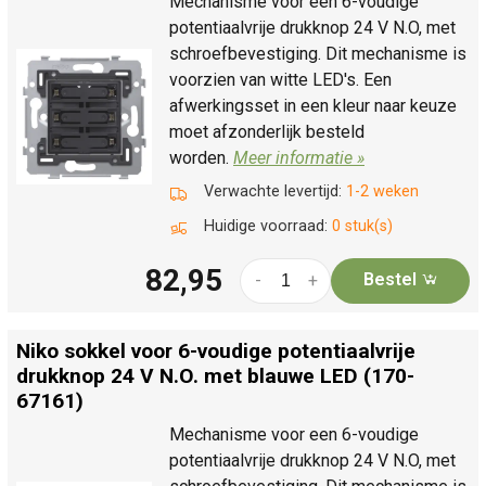
Mechanisme voor een 6-voudige
potentiaalvrije drukknop 24 V N.O, met
schroefbevestiging. Dit mechanisme is
voorzien van witte LED's. Een
afwerkingsset in een kleur naar keuze
moet afzonderlijk besteld
worden.
Meer informatie »
Verwachte levertijd:
1-2 weken
Huidige voorraad:
0 stuk(s)
82,95
Bestel
-
+
Niko sokkel voor 6-voudige potentiaalvrije
drukknop 24 V N.O. met blauwe LED (170-
67161)
Mechanisme voor een 6-voudige
potentiaalvrije drukknop 24 V N.O, met