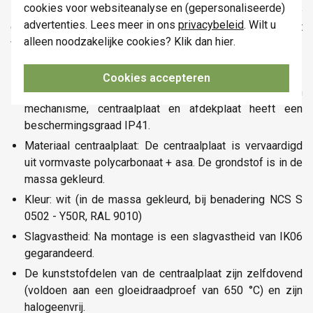
cookies voor websiteanalyse en (gepersonaliseerde)
zichtbaar deel en een bevestigingsdeel. De demontage
advertenties. Lees meer in ons
privacybeleid
. Wilt u
gebeurt eenvoudig door het lostrekken van de centraalplaat
alleen noodzakelijke cookies? Klik dan
hier
.
van het mechanisme.
Aantal bedieningsknoppen: 6 bedieningstoetsen
Cookies accepteren
Beschermingsgraad: De samenstelling van een
mechanisme, centraalplaat en afdekplaat heeft een
beschermingsgraad IP41.
Materiaal centraalplaat: De centraalplaat is vervaardigd
uit vormvaste polycarbonaat + asa. De grondstof is in de
massa gekleurd.
Kleur: wit (in de massa gekleurd, bij benadering NCS S
0502 - Y50R, RAL 9010)
Slagvastheid: Na montage is een slagvastheid van IK06
gegarandeerd.
De kunststofdelen van de centraalplaat zijn zelfdovend
(voldoen aan een gloeidraadproef van 650 °C) en zijn
halogeenvrij.