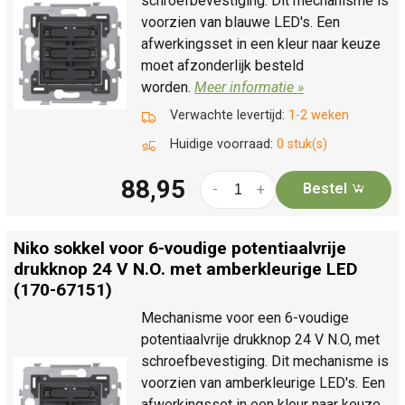
schroefbevestiging. Dit mechanisme is
voorzien van blauwe LED's. Een
afwerkingsset in een kleur naar keuze
moet afzonderlijk besteld
worden.
Meer informatie »
Verwachte levertijd:
1-2 weken
Huidige voorraad:
0 stuk(s)
88,95
Bestel
-
+
Niko sokkel voor 6-voudige potentiaalvrije
drukknop 24 V N.O. met amberkleurige LED
(170-67151)
Mechanisme voor een 6-voudige
potentiaalvrije drukknop 24 V N.O, met
schroefbevestiging. Dit mechanisme is
voorzien van amberkleurige LED's. Een
afwerkingsset in een kleur naar keuze