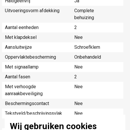
Halogeenvrij
Ja
Uitvoeringsvorm afdekking
Complete
behuizing
Aantal eenheden
2
Met klapdeksel
Nee
Aansluitwijze
Schroefklem
Oppervlaktebescherming
Onbehandeld
Met signaallamp
Nee
Aantal fasen
2
Met verhoogde
Nee
aanraakbeveiliging
Beschermingscontact
Nee
Tekstveld/beschrijvingsvlak
Nee
Uitwerpmechanisme
Nee
Wij gebruiken cookies