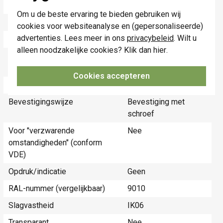
Materiaalkwaliteit
Thermoplast
Om u de beste ervaring te bieden gebruiken wij
Uitschakelbaar
Nee
cookies voor websiteanalyse en (gepersonaliseerde)
advertenties. Lees meer in ons
privacybeleid
. Wilt u
Overspanningsbeveiliging
Nee
alleen noodzakelijke cookies? Klik dan
hier
.
Speciale voeding
Geen speciale
voeding
Cookies accepteren
Materiaal
Kunststof
Bevestigingswijze
Bevestiging met
schroef
Voor "verzwarende
Nee
omstandigheden" (conform
VDE)
Opdruk/indicatie
Geen
RAL-nummer (vergelijkbaar)
9010
Slagvastheid
IK06
Transparant
Nee