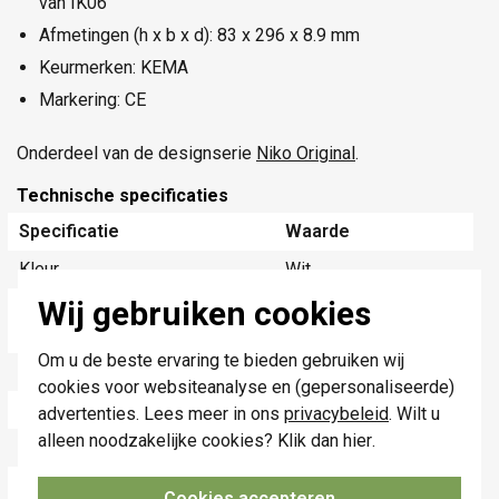
van IK06
Afmetingen (h x b x d): 83 x 296 x 8.9 mm
Keurmerken: KEMA
Markering: CE
Onderdeel van de designserie
Niko Original
.
Technische specificaties
Specificatie
Waarde
Kleur
Wit
Wij gebruiken cookies
Breedte
298 Millimeter
(mm)
Om u de beste ervaring te bieden gebruiken wij
Halogeenvrij
Ja
cookies voor websiteanalyse en (gepersonaliseerde)
Hoogte
83 Millimeter (mm)
advertenties. Lees meer in ons
privacybeleid
. Wilt u
alleen noodzakelijke cookies? Klik dan
hier
.
Diepte
8,9 Millimeter (mm)
Aantal eenheden
4
Cookies accepteren