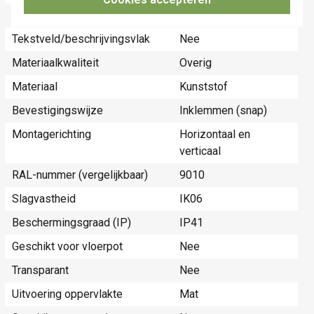
Met klapdeksel
Nee
Tekstveld/beschrijvingsvlak
Nee
Materiaalkwaliteit
Overig
Materiaal
Kunststof
Bevestigingswijze
Inklemmen (snap)
Montagerichting
Horizontaal en
verticaal
RAL-nummer (vergelijkbaar)
9010
Slagvastheid
IK06
Beschermingsgraad (IP)
IP41
Geschikt voor vloerpot
Nee
Transparant
Nee
Uitvoering oppervlakte
Mat