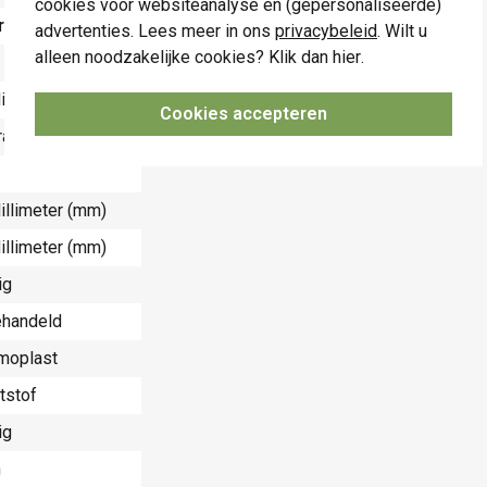
cookies voor websiteanalyse en (gepersonaliseerde)
rde
advertenties. Lees meer in ons
privacybeleid
. Wilt u
alleen noodzakelijke cookies? Klik dan
hier
.
illimeter (mm)
Cookies accepteren
aalplaat
illimeter (mm)
illimeter (mm)
ig
handeld
moplast
tstof
ig
n