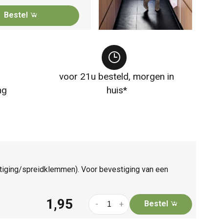
Bestel
voor 21u besteld, morgen in
ng
huis*
stiging/spreidklemmen). Voor bevestiging van een
1,95
Bestel
-
+