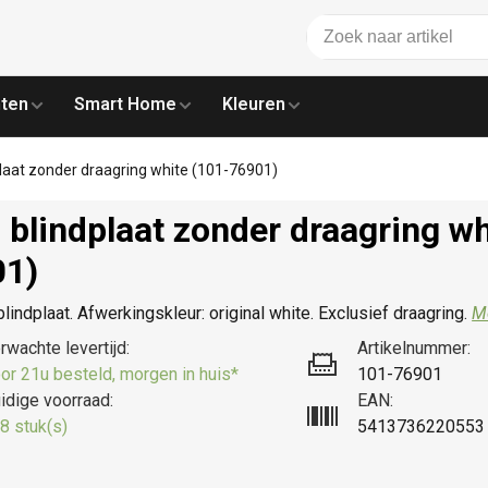
ten
Smart Home
Kleuren
plaat zonder draagring white (101-76901)
 blindplaat zonder draagring wh
01)
blindplaat. Afwerkingskleur: original white. Exclusief draagring.
Me
rwachte levertijd:
Artikelnummer:
or 21u besteld, morgen in huis*
101-76901
idige voorraad:
EAN:
8 stuk(s)
5413736220553