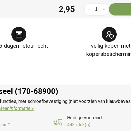
2,95
-
+
5 dagen retourrecht
veilig kopen met
kopersbeschermi
rseel (170-68900)
functies, met schroefbevestiging (niet voorzien van klauwbeve
Meer informatie »
Huidige voorraad:
huis*
443 stuk(s)