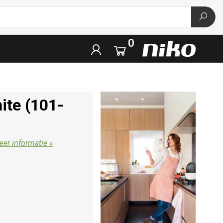
0
ite (101-
er informatie »