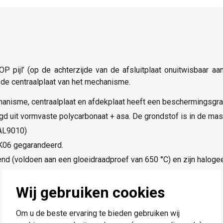
TOP pijl’ (op de achterzijde van de afsluitplaat onuitwisbaar
de centraalplaat van het mechanisme.
nisme, centraalplaat en afdekplaat heeft een beschermingsgra
digd uit vormvaste polycarbonaat + asa. De grondstof is in de ma
RAL9010)
IK06 gegarandeerd.
nd (voldoen aan een gloeidraadproef van 650 °C) en zijn halogeen
Wij gebruiken cookies
Om u de beste ervaring te bieden gebruiken wij