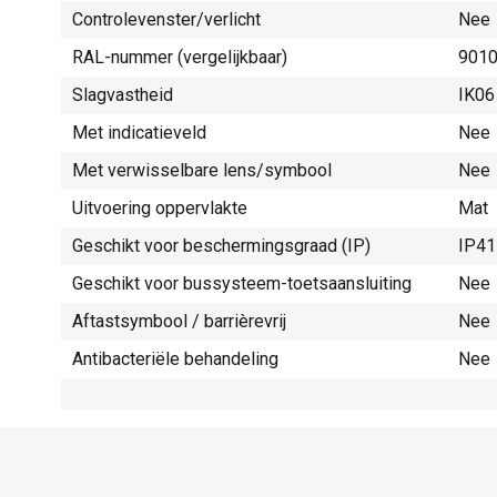
Controlevenster/verlicht
Nee
RAL-nummer (vergelijkbaar)
901
Slagvastheid
IK06
Met indicatieveld
Nee
Met verwisselbare lens/symbool
Nee
Uitvoering oppervlakte
Mat
Geschikt voor beschermingsgraad (IP)
IP41
Geschikt voor bussysteem-toetsaansluiting
Nee
Aftastsymbool / barrièrevrij
Nee
Antibacteriële behandeling
Nee