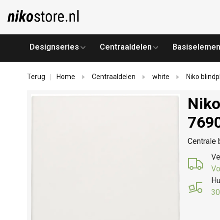
Designseries
Centraaldelen
Basiselemen
Terug
Home
Centraaldelen
white
Niko blind
|
Niko
769
Centrale 
Ve
Vo
Hu
30