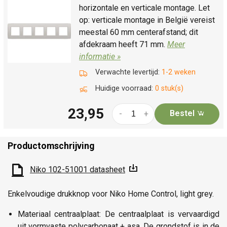
horizontale en verticale montage. Let
op: verticale montage in België vereist
meestal 60 mm centerafstand; dit
afdekraam heeft 71 mm.
Meer
informatie »
Verwachte levertijd:
1-2 weken
Huidige voorraad:
0 stuk(s)
23,95
Bestel
-
+
Productomschrijving
Niko 102-51001 datasheet
Enkelvoudige drukknop voor Niko Home Control, light grey.
Materiaal centraalplaat: De centraalplaat is vervaardigd
uit vormvaste polycarbonaat + asa. De grondstof is in de