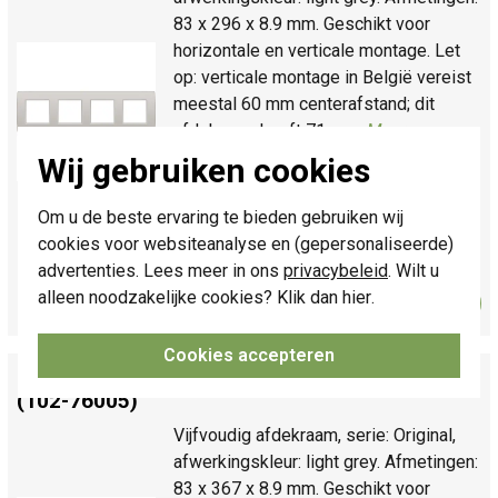
83 x 296 x 8.9 mm. Geschikt voor
horizontale en verticale montage. Let
op: verticale montage in België vereist
meestal 60 mm centerafstand; dit
afdekraam heeft 71 mm.
Meer
informatie »
Wij gebruiken cookies
Verwachte levertijd:
Voor maandag
21u besteld, dinsdag in huis*
Om u de beste ervaring te bieden gebruiken wij
cookies voor websiteanalyse en (gepersonaliseerde)
Huidige voorraad:
1 stuk(s)
advertenties. Lees meer in ons
privacybeleid
. Wilt u
17,95
alleen noodzakelijke cookies? Klik dan
hier
.
Bestel
-
+
Cookies accepteren
Niko afdekraam 5-voudig Original light grey
(102-76005)
Vijfvoudig afdekraam, serie: Original,
afwerkingskleur: light grey. Afmetingen:
83 x 367 x 8.9 mm. Geschikt voor