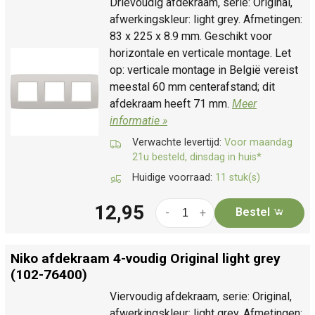
Drievoudig afdekraam, serie: Original,
afwerkingskleur: light grey. Afmetingen:
83 x 225 x 8.9 mm. Geschikt voor
horizontale en verticale montage. Let
op: verticale montage in België vereist
meestal 60 mm centerafstand; dit
afdekraam heeft 71 mm.
Meer
informatie »
Verwachte levertijd:
Voor maandag
21u besteld, dinsdag in huis*
Huidige voorraad:
11 stuk(s)
12,95
Bestel
-
+
Niko afdekraam 4-voudig Original light grey
(102-76400)
Viervoudig afdekraam, serie: Original,
afwerkingskleur: light grey. Afmetingen: