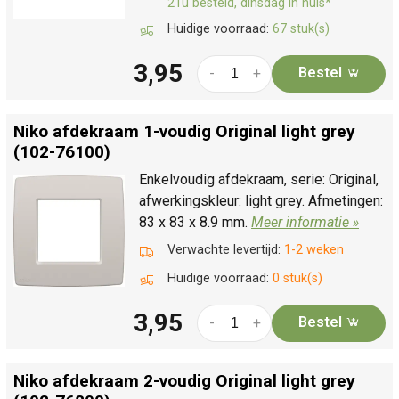
21u besteld, dinsdag in huis*
Huidige voorraad:
67 stuk(s)
3,95
Bestel
-
+
Niko afdekraam 1-voudig Original light grey
(102-76100)
Enkelvoudig afdekraam, serie: Original,
afwerkingskleur: light grey. Afmetingen:
83 x 83 x 8.9 mm.
Meer informatie »
Verwachte levertijd:
1-2 weken
Huidige voorraad:
0 stuk(s)
3,95
Bestel
-
+
Niko afdekraam 2-voudig Original light grey