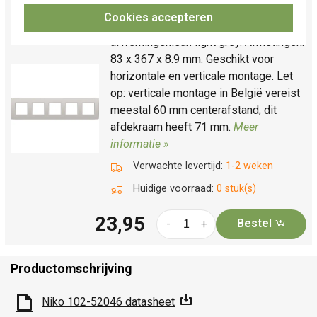
(102-76005)
Cookies accepteren
Vijfvoudig afdekraam, serie: Original,
afwerkingskleur: light grey. Afmetingen:
83 x 367 x 8.9 mm. Geschikt voor
horizontale en verticale montage. Let
op: verticale montage in België vereist
meestal 60 mm centerafstand; dit
afdekraam heeft 71 mm.
Meer
informatie »
Verwachte levertijd:
1-2 weken
Huidige voorraad:
0 stuk(s)
23,95
Bestel
-
+
Productomschrijving
Niko 102-52046 datasheet