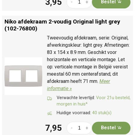
3,95
Bestel
-
+
Niko afdekraam 2-voudig Original light grey
(102-76800)
Tweevoudig afdekraam, serie: Original,
afwerkingskleur: light grey. Afmetingen:
83 x 154 x 8.9 mm. Geschikt voor
horizontale en verticale montage. Let
op: verticale montage in België vereist
meestal 60 mm centerafstand; dit
afdekraam heeft 71 mm.
Meer
informatie »
Verwachte levertijd:
Voor 21u besteld,
morgen in huis*
Huidige voorraad:
40 stuk(s)
7,95
Bestel
-
+