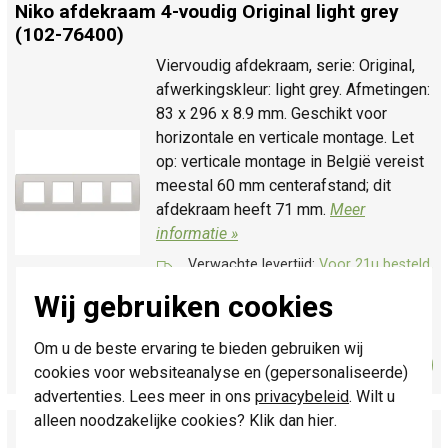
Niko afdekraam 4-voudig Original light grey
(102-76400)
Viervoudig afdekraam, serie: Original,
afwerkingskleur: light grey. Afmetingen:
83 x 296 x 8.9 mm. Geschikt voor
horizontale en verticale montage. Let
op: verticale montage in België vereist
meestal 60 mm centerafstand; dit
afdekraam heeft 71 mm.
Meer
informatie »
Verwachte levertijd:
Voor 21u besteld,
morgen in huis*
Wij gebruiken cookies
Huidige voorraad:
1 stuk(s)
Om u de beste ervaring te bieden gebruiken wij
17,95
Bestel
-
+
cookies voor websiteanalyse en (gepersonaliseerde)
advertenties. Lees meer in ons
privacybeleid
. Wilt u
alleen noodzakelijke cookies? Klik dan
hier
.
Niko afdekraam 5-voudig Original light grey