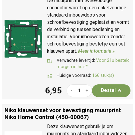
De muurprint met tweevoudige
connector wordt op een enkelvoudige
standaard inbouwdoos voor
schroefbevestiging geplaatst en vormt
de verbinding tussen bediening en
installatie. Voor inbouwdozen zonder
schroefbevestiging bestel je een set
klauwen apart.
Meer informatie »
Verwachte levertijd:
Voor 21u besteld,
morgen in huis*
Huidige voorraad:
166 stuk(s)
6,95
Bestel
-
+
Niko klauwenset voor bevestiging muurprint
Niko Home Control (450-00067)
Deze klauwenset gebruik je om
muurprints op standaard inbouwdozen