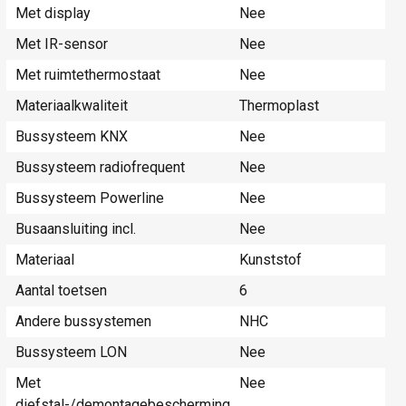
Met display
Nee
Met IR-sensor
Nee
Met ruimtethermostaat
Nee
Materiaalkwaliteit
Thermoplast
Bussysteem KNX
Nee
Bussysteem radiofrequent
Nee
Bussysteem Powerline
Nee
Busaansluiting incl.
Nee
Materiaal
Kunststof
Aantal toetsen
6
Andere bussystemen
NHC
Bussysteem LON
Nee
Met
Nee
diefstal-/demontagebescherming