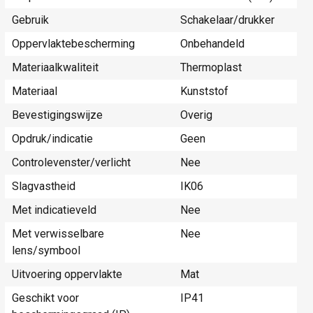
Gebruik
Schakelaar/drukker
Oppervlaktebescherming
Onbehandeld
Materiaalkwaliteit
Thermoplast
Materiaal
Kunststof
Bevestigingswijze
Overig
Opdruk/indicatie
Geen
Controlevenster/verlicht
Nee
Slagvastheid
IK06
Met indicatieveld
Nee
Met verwisselbare
Nee
lens/symbool
Uitvoering oppervlakte
Mat
Geschikt voor
IP41