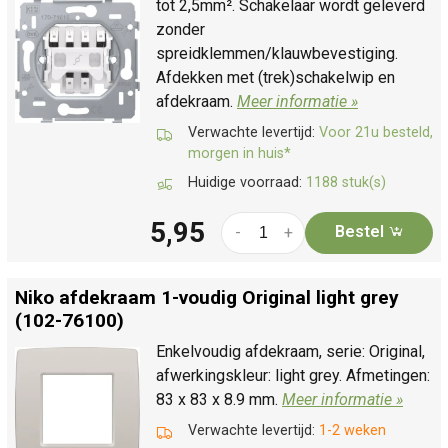
tot 2,5mm². Schakelaar wordt geleverd
zonder
spreidklemmen/klauwbevestiging.
Afdekken met (trek)schakelwip en
afdekraam.
Meer informatie »
Verwachte levertijd:
Voor 21u besteld,
morgen in huis*
Huidige voorraad:
1188 stuk(s)
5,95
Bestel
-
+
Niko afdekraam 1-voudig Original light grey
(102-76100)
Enkelvoudig afdekraam, serie: Original,
afwerkingskleur: light grey. Afmetingen:
83 x 83 x 8.9 mm.
Meer informatie »
Verwachte levertijd:
1-2 weken