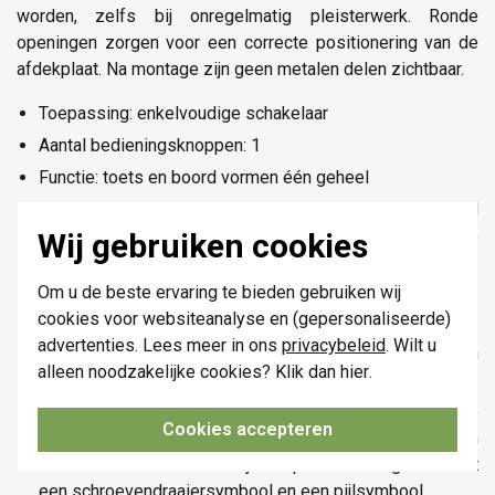
worden, zelfs bij onregelmatig pleisterwerk. Ronde
openingen zorgen voor een correcte positionering van de
afdekplaat. Na montage zijn geen metalen delen zichtbaar.
Toepassing: enkelvoudige schakelaar
Aantal bedieningsknoppen: 1
Functie: toets en boord vormen één geheel
Materiaal centraalplaat: De centraalplaat is vervaardigd
uit vormvaste polycarbonaat + asa. De grondstof is in de
Wij gebruiken cookies
massa gekleurd.
Om u de beste ervaring te bieden gebruiken wij
Kleur: lichtgrijs (in de massa gekleurd bij benadering NCS
cookies voor websiteanalyse en (gepersonaliseerde)
S 1002 - Y, RAL 080 80 05)
advertenties. Lees meer in ons
privacybeleid
. Wilt u
Montage: met multipositionele snaphaken (1–1,2 mm
alleen noodzakelijke cookies? Klik dan
hier
.
speling naar voren, tot 1,8 mm naar achteren)
Demontage: verwijder eerst de schroef, duw de
Cookies accepteren
trekmodule vervolgens omhoog en klik deze los met een
sleufschroevendraaier. De juiste plaats is aangeduid met
een schroevendraaiersymbool en een pijlsymbool.