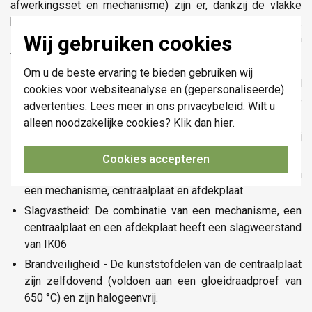
afwerkingsset en mechanisme) zijn er, dankzij de vlakke
boord aan de centraalplaat, geen metalen delen zichtbaar.
Wij gebruiken cookies
De demontage gebeurt eenvoudig door het losschroeven
van de centraalplaat.
Om u de beste ervaring te bieden gebruiken wij
Materiaal centraalplaat: De centraalplaat is vervaardigd
cookies voor websiteanalyse en (gepersonaliseerde)
uit vormvaste polycarbonaat. De grondstof is in de
advertenties. Lees meer in ons
privacybeleid
. Wilt u
massa gekleurd.
alleen noodzakelijke cookies? Klik dan
hier
.
Kleur: white hoogglans (in de massa gekleurd, bij
benadering NCS S 0500-N Glossy, RAL9003)
Cookies accepteren
Beschermingsgraad: IP41 voor de samenstelling van
een mechanisme, centraalplaat en afdekplaat
Slagvastheid: De combinatie van een mechanisme, een
centraalplaat en een afdekplaat heeft een slagweerstand
van IK06
Brandveiligheid - De kunststofdelen van de centraalplaat
zijn zelfdovend (voldoen aan een gloeidraadproef van
650 °C) en zijn halogeenvrij.