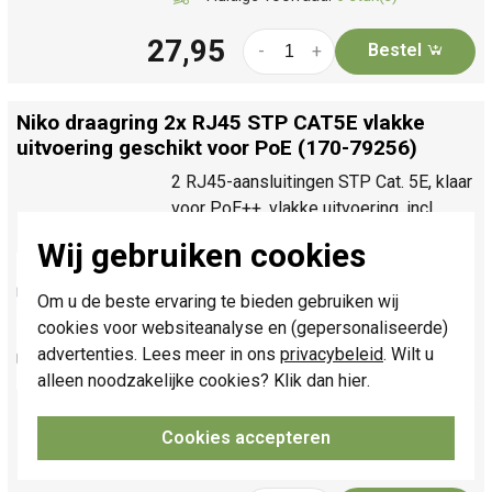
27,95
Bestel
-
+
Niko draagring 2x RJ45 STP CAT5E vlakke
uitvoering geschikt voor PoE (170-79256)
2 RJ45-aansluitingen STP Cat. 5E, klaar
voor PoE++, vlakke uitvoering, incl.
sokkel 71 x 71 mm met
Wij gebruiken cookies
schroefbevestiging. Dient om
netwerkverbinding met 2 apparaten te
Om u de beste ervaring te bieden gebruiken wij
maken voor telefonie, Ethernet, IP, PoE
cookies voor websiteanalyse en (gepersonaliseerde)
of internettoepassingen. Excl.
advertenties. Lees meer in ons
privacybeleid
. Wilt u
afdekking.
Meer informatie »
alleen noodzakelijke cookies? Klik dan
hier
.
Verwachte levertijd:
Voor 21u besteld,
morgen in huis*
Cookies accepteren
Huidige voorraad:
1 stuk(s)