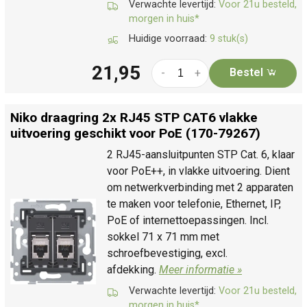
Verwachte levertijd:
Voor 21u besteld,
morgen in huis*
Huidige voorraad:
9 stuk(s)
21,95
Bestel
-
+
Niko draagring 2x RJ45 STP CAT6 vlakke
uitvoering geschikt voor PoE (170-79267)
2 RJ45-aansluitpunten STP Cat. 6, klaar
voor PoE++, in vlakke uitvoering. Dient
om netwerkverbinding met 2 apparaten
te maken voor telefonie, Ethernet, IP,
PoE of internettoepassingen. Incl.
sokkel 71 x 71 mm met
schroefbevestiging, excl.
afdekking.
Meer informatie »
Verwachte levertijd:
Voor 21u besteld,
morgen in huis*