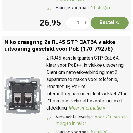
Huidige voorraad:
11 stuk(s)
26,95
Bestel
-
+
Niko draagring 2x RJ45 STP CAT6A vlakke
uitvoering geschikt voor PoE (170-79278)
2 RJ45-aansluitpunten STP Cat. 6A,
klaar voor PoE++, in vlakke uitvoering.
Dient om netwerkverbinding met 2
apparaten te maken voor telefonie,
Ethernet, IP, PoE of
internettoepassingen. Incl. sokkel 71 x
71 mm met schroefbevestiging, excl.
afdekking.
Meer informatie »
Verwachte levertijd:
Voor 21u besteld,
morgen in huis*
Huidige voorraad:
6 stuk(s)