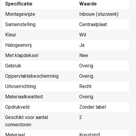
Specificatie
Waarde
Montagewijze
Inbouw (stucwerk)
Samenstelling
Centraalplaat
Kleur
Wit
Halogeenvrij
Ja
Met klapdeksel
Nee
Gebruik
Overig
Oppervlaktebescherming
Overig
Uitvoerrichting
Recht
Materiaalkwaliteit
Overig
Opdrukveld
Zonder label
Geschikt voor aantal
2
connectoren
Materiaal
Kunststof