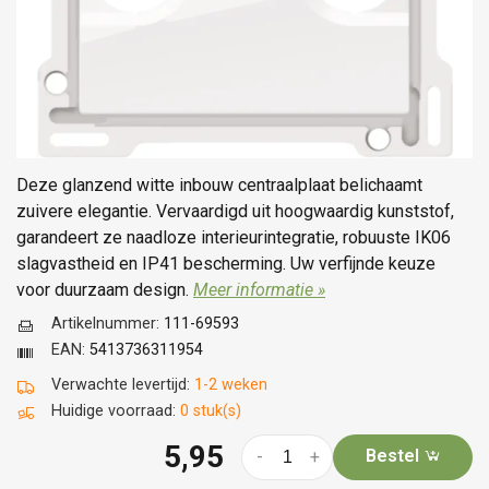
Deze glanzend witte inbouw centraalplaat belichaamt
zuivere elegantie. Vervaardigd uit hoogwaardig kunststof,
garandeert ze naadloze interieurintegratie, robuuste IK06
slagvastheid en IP41 bescherming. Uw verfijnde keuze
voor duurzaam design.
Meer informatie »
Artikelnummer:
111-69593
EAN:
5413736311954
Verwachte levertijd:
1-2 weken
Huidige voorraad:
0 stuk(s)
5,95
Bestel
-
+