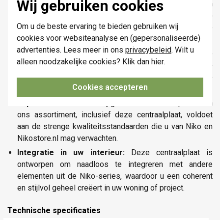
Wij gebruiken cookies
Exclusief assortiment:
Bij Nikostore.nl vindt u een
zorgvuldig geselecteerd aanbod van Niko
Om u de beste ervaring te bieden gebruiken wij
schakelmateriaal, waaronder deze centraalplaat, die
cookies voor websiteanalyse en (gepersonaliseerde)
voldoen aan de hoogste eisen van design en kwaliteit.
advertenties. Lees meer in ons
privacybeleid
. Wilt u
Deskundig advies:
Ons team staat klaar om u te
alleen noodzakelijke cookies? Klik dan
hier
.
voorzien van professioneel advies, zodat u de perfecte
keuze maakt die aansluit bij uw project en esthetische
Cookies accepteren
voorkeuren.
Superieure kwaliteit:
Wij garanderen dat elk product in
ons assortiment, inclusief deze centraalplaat, voldoet
aan de strenge kwaliteitsstandaarden die u van Niko en
Nikostore.nl mag verwachten.
Integratie in uw interieur:
Deze centraalplaat is
ontworpen om naadloos te integreren met andere
elementen uit de Niko-series, waardoor u een coherent
en stijlvol geheel creëert in uw woning of project.
Technische specificaties