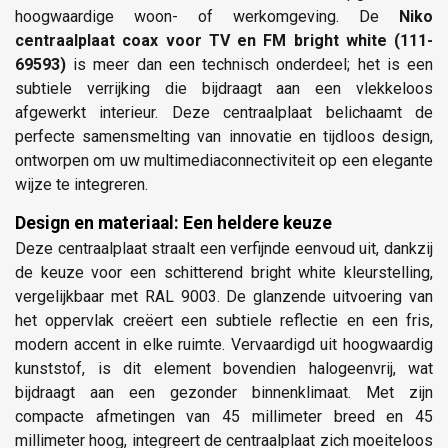
hoogwaardige woon- of werkomgeving. De
Niko
centraalplaat coax voor TV en FM bright white (111-
69593)
is meer dan een technisch onderdeel; het is een
subtiele verrijking die bijdraagt aan een vlekkeloos
afgewerkt interieur. Deze centraalplaat belichaamt de
perfecte samensmelting van innovatie en tijdloos design,
ontworpen om uw multimediaconnectiviteit op een elegante
wijze te integreren.
Design en materiaal: Een heldere keuze
Deze centraalplaat straalt een verfijnde eenvoud uit, dankzij
de keuze voor een schitterend bright white kleurstelling,
vergelijkbaar met RAL 9003. De glanzende uitvoering van
het oppervlak creëert een subtiele reflectie en een fris,
modern accent in elke ruimte. Vervaardigd uit hoogwaardig
kunststof, is dit element bovendien halogeenvrij, wat
bijdraagt aan een gezonder binnenklimaat. Met zijn
compacte afmetingen van 45 millimeter breed en 45
millimeter hoog, integreert de centraalplaat zich moeiteloos