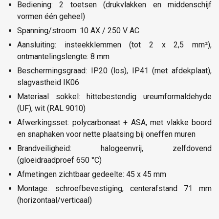
Bediening: 2 toetsen (drukvlakken en middenschijf
vormen één geheel)
Spanning/stroom: 10 AX / 250 V AC
Aansluiting: insteekklemmen (tot 2 x 2,5 mm²),
ontmantelingslengte: 8 mm
Beschermingsgraad: IP20 (los), IP41 (met afdekplaat),
slagvastheid IK06
Materiaal sokkel: hittebestendig ureumformaldehyde
(UF), wit (RAL 9010)
Afwerkingsset: polycarbonaat + ASA, met vlakke boord
en snaphaken voor nette plaatsing bij oneffen muren
Brandveiligheid: halogeenvrij, zelfdovend
(gloeidraadproef 650 °C)
Afmetingen zichtbaar gedeelte: 45 x 45 mm
Montage: schroefbevestiging, centerafstand 71 mm
(horizontaal/verticaal)