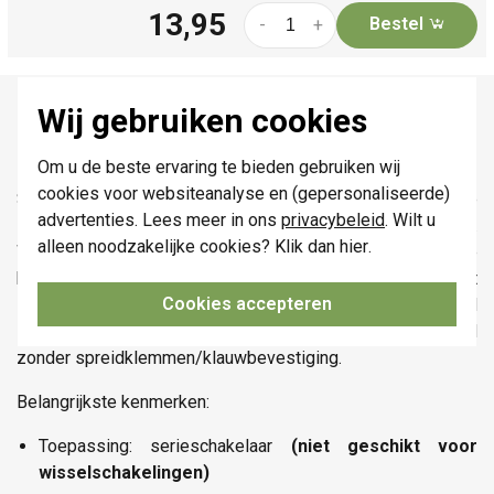
13,95
Bestel
-
+
Productomschrijving
Wij gebruiken cookies
Niko 111-81515 datasheet
Om u de beste ervaring te bieden gebruiken wij
cookies voor websiteanalyse en (gepersonaliseerde)
Serieschakelaar voor het schakelen van twee afzonderlijke
advertenties. Lees meer in ons
privacybeleid
. Wilt u
lichtpunten, met afwerkingsset, bright white (hoogglans).
alleen noodzakelijke cookies? Klik dan
hier
.
Wordt geleverd met sokkel (71 x 71 mm) en witte
hoogglanzende afwerkingsset. Bedrading aansluiten met
Cookies accepteren
insteekklemmen (tot 2,5 mm²), geschikt voor standaard
installatie in inbouwdozen van 60 mm. Wordt geleverd
zonder spreidklemmen/klauwbevestiging.
Belangrijkste kenmerken:
Toepassing: serieschakelaar
(niet geschikt voor
wisselschakelingen)