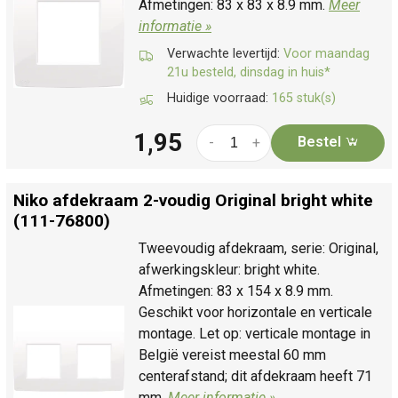
Afmetingen: 83 x 83 x 8.9 mm.
Meer
informatie »
Verwachte levertijd:
Voor maandag
21u besteld, dinsdag in huis*
Huidige voorraad:
165 stuk(s)
1,95
Bestel
-
+
Niko afdekraam 2-voudig Original bright white
(111-76800)
Tweevoudig afdekraam, serie: Original,
afwerkingskleur: bright white.
Afmetingen: 83 x 154 x 8.9 mm.
Geschikt voor horizontale en verticale
montage. Let op: verticale montage in
België vereist meestal 60 mm
centerafstand; dit afdekraam heeft 71
mm.
Meer informatie »