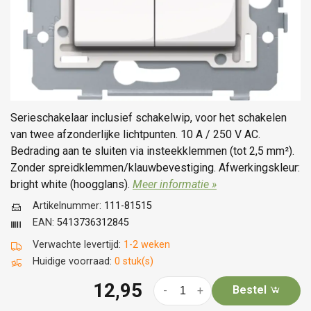
Serieschakelaar inclusief schakelwip, voor het schakelen
van twee afzonderlijke lichtpunten. 10 A / 250 V AC.
Bedrading aan te sluiten via insteekklemmen (tot 2,5 mm²).
Zonder spreidklemmen/klauwbevestiging. Afwerkingskleur:
bright white (hoogglans).
Meer informatie »
Artikelnummer:
111-81515
EAN:
5413736312845
Verwachte levertijd:
1-2 weken
Huidige voorraad:
0 stuk(s)
12,95
Bestel
-
+