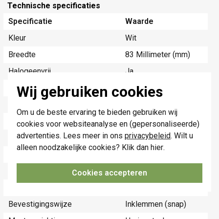
Technische specificaties
Specificatie
Waarde
Kleur
Wit
Breedte
83 Millimeter (mm)
Halogeenvrij
Ja
Wij gebruiken cookies
Hoogte
83 Millimeter (mm)
Diepte
8,9 Millimeter (mm)
Om u de beste ervaring te bieden gebruiken wij
Aantal eenheden
1
cookies voor websiteanalyse en (gepersonaliseerde)
advertenties. Lees meer in ons
privacybeleid
. Wilt u
Met klapdeksel
Nee
alleen noodzakelijke cookies? Klik dan
hier
.
Tekstveld/beschrijvingsvlak
Nee
Materiaalkwaliteit
Overig
Cookies accepteren
Materiaal
Kunststof
Bevestigingswijze
Inklemmen (snap)