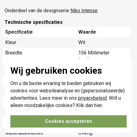
Onderdeel van de designserie
Niko Intense
.
Technische specificaties
Specificatie
Waarde
Kleur
Wit
Breedte
156 Millimeter
(mm)
Wij gebruiken cookies
Halogeenvrij
Ja
Hoogte
83 Millimeter (mm)
Om u de beste ervaring te bieden gebruiken wij
cookies voor websiteanalyse en (gepersonaliseerde)
Diepte
8,9 Millimeter (mm)
advertenties. Lees meer in ons
privacybeleid
. Wilt u
Aantal eenheden
2
alleen noodzakelijke cookies? Klik dan
hier
.
Met klapdeksel
Nee
Cookies accepteren
Tekstveld/beschrijvingsvlak
Ja
Materiaalkwaliteit
Overig