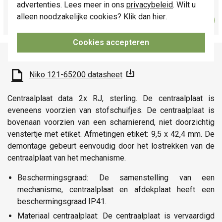
advertenties. Lees meer in ons
privacybeleid
. Wilt u
21,95
alleen noodzakelijke cookies? Klik dan
hier
.
Bestel
-
+
Cookies accepteren
Productomschrijving
Niko 121-65200 datasheet
Centraalplaat data 2x RJ, sterling. De centraalplaat is
eveneens voorzien van stofschuifjes. De centraalplaat is
bovenaan voorzien van een scharnierend, niet doorzichtig
venstertje met etiket. Afmetingen etiket: 9,5 x 42,4 mm. De
demontage gebeurt eenvoudig door het lostrekken van de
centraalplaat van het mechanisme.
Beschermingsgraad: De samenstelling van een
mechanisme, centraalplaat en afdekplaat heeft een
beschermingsgraad IP41.
Materiaal centraalplaat: De centraalplaat is vervaardigd