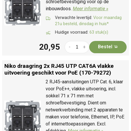
schroefbevestiging voor op de
inbouwdoos.
Meer informatie »
Verwachte levertijd:
Voor maandag
21u besteld, dinsdag in huis*
Huidige voorraad:
63 stuk(s)
20,95
Bestel
-
+
Niko draagring 2x RJ45 UTP CAT6A vlakke
uitvoering geschikt voor PoE (170-79272)
2 RJ45-aansluitingen UTP Cat. 6, klaar
voor PoE++, vlakke uitvoering, incl.
sokkel 71 x 71 mm met
schroefbevestiging. Dient om
netwerkverbinding met 2 apparaten te
maken voor telefonie, Ethernet, IP, PoE
of internettoepassingen. Excl.
afdekking.
Meer informatie »