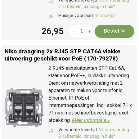
Verwachte levertijd:
Voor maandag
21u besteld, dinsdag in huis*
Huidige voorraad:
11 stuk(s)
26,95
Bestel
-
+
Niko draagring 2x RJ45 STP CAT6A vlakke
uitvoering geschikt voor PoE (170-79278)
2 RJ45-aansluitpunten STP Cat. 6A,
klaar voor PoE++, in vlakke uitvoering.
Dient om netwerkverbinding met 2
apparaten te maken voor telefonie,
Ethernet, IP, PoE of
internettoepassingen. Incl. sokkel 71 x
71 mm met schroefbevestiging, excl.
afdekking.
Meer informatie »
Verwachte levertijd:
Voor maandag
21u besteld, dinsdag in huis*