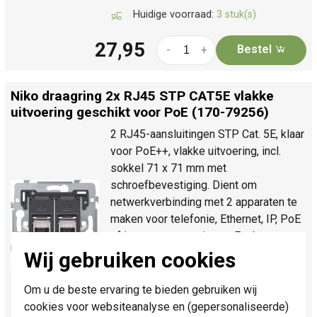
Huidige voorraad:
3 stuk(s)
27,95
Bestel
-
+
Niko draagring 2x RJ45 STP CAT5E vlakke
uitvoering geschikt voor PoE (170-79256)
2 RJ45-aansluitingen STP Cat. 5E, klaar
voor PoE++, vlakke uitvoering, incl.
sokkel 71 x 71 mm met
schroefbevestiging. Dient om
netwerkverbinding met 2 apparaten te
maken voor telefonie, Ethernet, IP, PoE
of internettoepassingen. Excl.
afdekking.
Meer informatie »
Wij gebruiken cookies
Verwachte levertijd:
Voor maandag
Om u de beste ervaring te bieden gebruiken wij
21u besteld, dinsdag in huis*
cookies voor websiteanalyse en (gepersonaliseerde)
Huidige voorraad:
8 stuk(s)