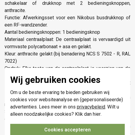
schakelaar of drukknop met 2 bedieningsknoppen,
anthracite.
Functie: Afwerkingsset voor een Nikobus busdrukknop of
een RF-wandzender.
Aantal bedieningsknoppen: 1 bedieningsknop
Materiaal centraalplaat: De centraalplaat is vervaardigd uit
vormvaste polycarbonaat + asa en gelakt.
Kleur: anthracite gelakt (bij benadering NCS S 7502 - R, RAL
7022)
Opdruk: Elke toets van de centraalplaat is voorzien van de
symbolen "op" en "neer" in onuitwisbare opdruk.
Wij gebruiken cookies
Demontage: De demontage gebeurt eenvoudig door het
lostrekken van de centraalplaat van het mechanisme.
Om u de beste ervaring te bieden gebruiken wij
Beschermingsgraad: IP41 voor de samenstelling van een
cookies voor websiteanalyse en (gepersonaliseerde)
mechanisme, centraalplaat en afdekplaat
advertenties. Lees meer in ons
privacybeleid
. Wilt u
Slagvastheid: Na montage is een slagvastheid van IK06
alleen noodzakelijke cookies? Klik dan
hier
.
gegarandeerd.
Brandveiligheid De kunststofdelen van de centraalplaat zijn
Cookies accepteren
zelfdovend (voldoen aan een gloeidraadproef van 650 °C)