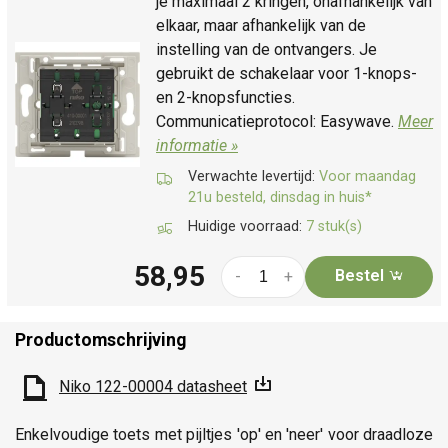
je maximaal 2 kringen, onafhankelijk van
elkaar, maar afhankelijk van de
instelling van de ontvangers. Je
gebruikt de schakelaar voor 1-knops-
en 2-knopsfuncties.
Communicatieprotocol: Easywave.
Meer
informatie »
Verwachte levertijd:
Voor maandag
21u besteld, dinsdag in huis*
Huidige voorraad:
7 stuk(s)
58,95
Bestel
-
+
Productomschrijving
Niko 122-00004 datasheet
Enkelvoudige toets met pijltjes 'op' en 'neer' voor draadloze