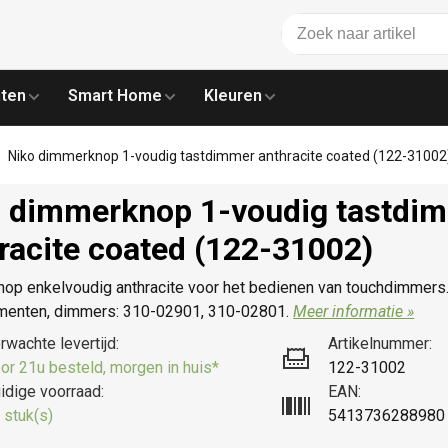
ten
Smart Home
Kleuren
Niko dimmerknop 1-voudig tastdimmer anthracite coated (122-31002
 dimmerknop 1-voudig tastdi
racite coated (122-31002)
op enkelvoudig anthracite voor het bedienen van touchdimmers.
menten, dimmers: 310-02901, 310-02801.
Meer informatie »
rwachte levertijd:
Artikelnummer:
or 21u besteld, morgen in huis*
122-31002
idige voorraad:
EAN:
 stuk(s)
5413736288980