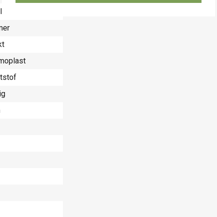
llimeter (mm)
mer
kt
moplast
tstof
ig
n