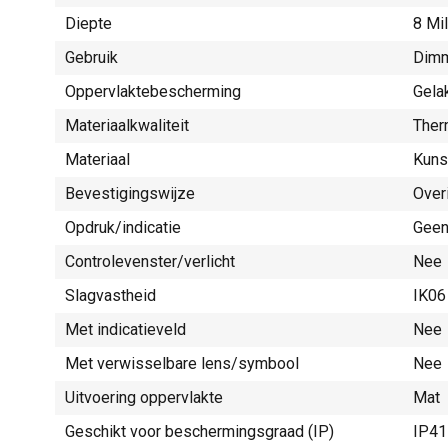
Diepte
8 Mi
Gebruik
Dim
Oppervlaktebescherming
Gela
Materiaalkwaliteit
Ther
Materiaal
Kuns
Bevestigingswijze
Over
Opdruk/indicatie
Gee
Controlevenster/verlicht
Nee
Slagvastheid
IK06
Met indicatieveld
Nee
Met verwisselbare lens/symbool
Nee
Uitvoering oppervlakte
Mat
Geschikt voor beschermingsgraad (IP)
IP41