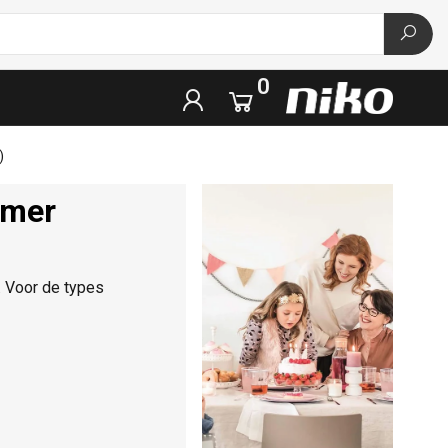
0
)
mmer
 Voor de types