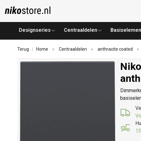
Designseries
Centraaldelen
Basiselemen
Terug
Home
Centraaldelen
anthracite coated
|
Niko
anth
Dimmerkn
basisele
Ve
Vo
Hu
13