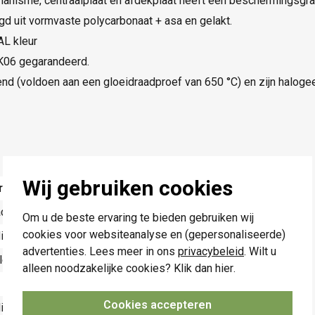
nisme, centraalplaat en afdekplaat heeft een beschermingsgra
igd uit vormvaste polycarbonaat + asa en gelakt.
AL kleur
IK06 gegarandeerd.
nd (voldoen aan een gloeidraadproef van 650 °C) en zijn halogeen
Wij gebruiken cookies
rde
ciet
Om u de beste ervaring te bieden gebruiken wij
cookies voor websiteanalyse en (gepersonaliseerde)
illimeter (mm)
advertenties. Lees meer in ons
privacybeleid
. Wilt u
le drukker
alleen noodzakelijke cookies? Klik dan
hier
.
Cookies accepteren
illimeter (mm)