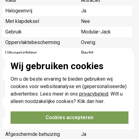
Kleur
Antraciet
Halogeenvrij
Ja
Met klapdeksel
Nee
Gebruik
Modular-Jack
Oppervlaktebescherming
Overig
Uitvoerrichting
Recht
Wij gebruiken cookies
Materiaalkwaliteit
Overig
Opdrukveld
Zonder label
Om u de beste ervaring te bieden gebruiken wij
Geschikt voor aantal
2
cookies voor websiteanalyse en (gepersonaliseerde)
connectoren
advertenties. Lees meer in ons
privacybeleid
. Wilt u
alleen noodzakelijke cookies? Klik dan
hier
.
Materiaal
Kunststof
Bevestigingswijze
Inklemmen (snap)
Cookies accepteren
Bussen afgeschermd
Ja
Afgeschermde behuizing
Ja