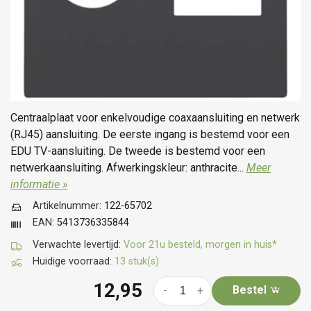
Centraalplaat voor enkelvoudige coaxaansluiting en netwerk
(RJ45) aansluiting. De eerste ingang is bestemd voor een
EDU TV-aansluiting. De tweede is bestemd voor een
netwerkaansluiting. Afwerkingskleur: anthracite...
Meer
informatie »
Artikelnummer:
122-65702
EAN:
5413736335844
Verwachte levertijd:
Voor 21u besteld, morgen in huis*
Huidige voorraad:
13 stuk(s)
12,95
Bestel
-
+