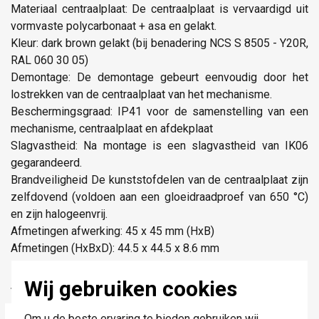
Materiaal centraalplaat: De centraalplaat is vervaardigd uit
vormvaste polycarbonaat + asa en gelakt.
Kleur: dark brown gelakt (bij benadering NCS S 8505 - Y20R,
RAL 060 30 05)
Demontage: De demontage gebeurt eenvoudig door het
lostrekken van de centraalplaat van het mechanisme.
Beschermingsgraad: IP41 voor de samenstelling van een
mechanisme, centraalplaat en afdekplaat
Slagvastheid: Na montage is een slagvastheid van IK06
gegarandeerd.
Brandveiligheid De kunststofdelen van de centraalplaat zijn
zelfdovend (voldoen aan een gloeidraadproef van 650 °C)
en zijn halogeenvrij.
Afmetingen afwerking: 45 x 45 mm (HxB)
Afmetingen (HxBxD): 44.5 x 44.5 x 8.6 mm
Markering: CE
Wij gebruiken cookies
Technische specificaties
Specificatie
Waarde
Om u de beste ervaring te bieden gebruiken wij